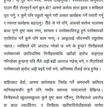
हुनेछ। यी दुवै मार्ग स्पष्ट रूपमा देखिनुपर्छ। परमेश्‍वरको अनुमोदन
पाउन तैँले रोज्नुपर्ने मार्ग कुन हो? आफ्‍नो कर्तव्य सारा हृदय र शक्तिले
पूरा गर्नु, र कुनै पनि पछुतो नहुने गरी असल कार्यहरू गर्ने तयारी गर्नु
र त्यस्ता कार्यहरू बढाउनु। तैँले जे गरे पनि, अरूको कर्तव्य पालनमा
बाधा पुग्ने दुष्ट काम नगर्, सत्यता र परमेश्‍वरविरुद्ध हुने परमेश्‍वरको
प्रतिरोध गर्ने कुनै पनि काम नगर्, र आफूलाई जीवनभरि पछुतोमा
नहाल्। व्यक्तिले धेरै अपराध गरेको छ भने के हुन्छ? तिनीहरूले
परमेश्‍वरको उपस्थितिमा तिनीहरूमाथि उहाँको क्रोध सङ्ग्रह
गरिरहेका हुन्छन्! यदि तैँले अझै बढी अपराध गर्छस् भने, र तँप्रतिको
परमेश्‍वरको क्रोध अझै बढ्दै गयो भने, अन्तिममा तँलाई दण्ड हुनेछ।
बाहिरबाट हेर्दा, आफ्ना कर्तव्यहरू निर्वाह गर्ने समयभरि कतिपय
मानिसहरूसँग कुनै पनि गम्भीर समस्या नभएजस्तो देखिन्छ।
तिनीहरूले खुल्लमखुल्ला कुनै दुष्ट काम गर्दैनन्; तिनीहरूले अवरोध
वा बाधा ल्याउँदैनन्, र तिनीहरू ख्रीष्टविरोधीहरूको मार्गमा