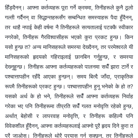
हिँड्दैनन्। आफ्ना कर्तव्यहरू पूरा गर्ने क्रममा, तिनीहरूले कुनै ठूलो
गल्ती गर्दैनन् वा सिद्धान्तहरूसँग सम्‍बन्धित समस्याहरू पैदा हुँदैनन्,
तर थाहै नपाई केही वर्षमा नै तिनीहरूले सत्यतालाई पटक्‍कै स्वीकार
नगरेको, तिनीहरू गैरविश्‍वासीहरू भएको कुरा प्रकट हुन्छ। किन
यसो हुन्छ त? अन्य मानिसहरूले समस्या देख्दैनन्, तर परमेश्‍वरले यी
मानिसहरूको हृदयको गहिराइलाई छानबिन गर्नुहुन्छ, र समस्या
देख्‍नुहुन्छ। तिनीहरू आफ्ना कर्तव्यहरूको पालनमा सधैँ झारा टार्ने र
पश्‍चात्तापहीन रहँदै आएका हुन्छन्। समय बित्दै जाँदा, प्राकृतिक
रूपमै तिनीहरूको प्रकट हुन्छ। पश्‍चात्तापहीन हुनु भनेको के हो त?
यसको अर्थ के हो भने, तिनीहरूले सधैँ आफ्ना कर्तव्यहरू निर्वाह
गरेका भए पनि तिनीहरूमा तीप्रति सधैँ गलत मनोवृत्ति रहेको हुन्छ,
अर्थात् बेहोसी र लापरवाह मनोवृत्ति, र तिनीहरू कहिल्यै पनि
विवेकशील हुँदैनन्, आफ्ना कर्तव्यहरूलाई आफ्नो पूरै हृदय दिने कुरा त
परै जाओस्। तिनीहरूले थोरै प्रयास गर्न सक्छन्, तर तिनीहरूले