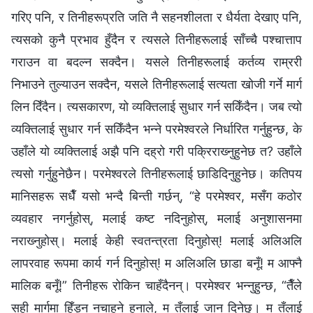
गरिए पनि, र तिनीहरूप्रति जति नै सहनशीलता र धैर्यता देखाए पनि,
त्यसको कुनै प्रभाव हुँदैन र त्यसले तिनीहरूलाई साँच्चै पश्‍चात्ताप
गराउन वा बदल्न सक्दैन। यसले तिनीहरूलाई कर्तव्य राम्ररी
निभाउने तुल्याउन सक्दैन, यसले तिनीहरूलाई सत्यता खोजी गर्ने मार्ग
लिन दिँदैन। त्यसकारण, यो व्यक्तिलाई सुधार गर्न सकिँदैन। जब त्यो
व्यक्तिलाई सुधार गर्न सकिँदैन भन्‍ने परमेश्‍वरले निर्धारित गर्नुहुन्छ, के
उहाँले यो व्यक्तिलाई अझै पनि दह्रो गरी पक्रिराख्‍नुहुनेछ त? उहाँले
त्यसो गर्नुहुनेछैन। परमेश्‍वरले तिनीहरूलाई छाडिदिनुहुनेछ। कतिपय
मानिसहरू सधैँ यसो भन्दै बिन्ती गर्छन्, “हे परमेश्‍वर, मसँग कठोर
व्यवहार नगर्नुहोस्, मलाई कष्ट नदिनुहोस्, मलाई अनुशासनमा
नराख्‍नुहोस्। मलाई केही स्वतन्त्रता दिनुहोस्! मलाई अलिअलि
लापरवाह रूपमा कार्य गर्न दिनुहोस्! म अलिअलि छाडा बनूँ! म आफ्नै
मालिक बनूँ!” तिनीहरू रोकिन चाहँदैनन्। परमेश्‍वर भन्‍नुहुन्छ, “तैँले
सही मार्गमा हिँड्न नचाहने हुनाले, म तँलाई जान दिनेछु। म तँलाई