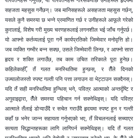
परिवर्तनहरू गर्नुपर्छ; यी परिवर्तनहरू गरिसकेपछि उनीहरूले हृदयमा
सहजता महसुस गर्नेछन्। जब मानिसहरूले असहजता महसुस गर्छन्,
यसले कुनै समस्या छ भन्‍ने प्रमाणित गर्छ र उनीहरूले आफूले गरेको
कुरालाई, विशेष गरी मुख्य चरणहरूलाई लगनशील भई जाँच गर्नुपर्छ।
यो आफ्‍नो कर्तव्यलाई पूरा गर्ने कार्यप्रतिको जिम्‍मेवार मनोवृत्ति हो।
जब व्यक्ति गम्भीर बन्न सक्छ, उसले जिम्‍मेवारी लिन्छ, र आफ्‍नो सारा
हृदय र शक्ति लगाउँछ, तब काम उचित तरिकाले पूरा हुनेछ।
कहिलेकाहीँ, तँ गलत मनस्थितिमा हुन्छस्, र तैँले दिनको
उज्यालोजस्तो स्पष्ट गल्ती पनि पत्ता लगाउन वा भेट्टाउन सक्दैनस्।
यदि तँ सही मनस्थितिमा हुन्थिस् भने, पवित्र आत्‍माको अन्तर्दृष्टि र
अगुवाइद्वारा, तैँले समस्या पहिचान गर्न सक्‍नेथिइस्। यदि पवित्र
आत्‍माले तँलाई डोऱ्याउँदै र सचेत गराउँदै हृदयमा स्पष्ट हुन र गल्ती
कहाँ छ भनेर जान्‍न सहायता गर्नुभएको भए, तँ विचलनलाई सच्याएर
सत्यता सिद्धान्तहरूका लागि लागिपर्न सक्नेथिइस्। यदि तँ गलत