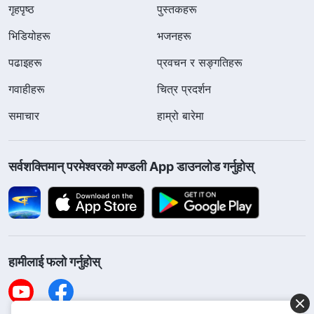
गृहपृष्ठ
पुस्तकहरू
भिडियोहरू
भजनहरू
पढाइहरू
प्रवचन र सङ्गतिहरू
गवाहीहरू
चित्र प्रदर्शन
समाचार
हाम्रो बारेमा
सर्वशक्तिमान्‌ परमेश्‍वरको मण्डली App डाउनलोड गर्नुहोस्
हामीलाई फलो गर्नुहोस्