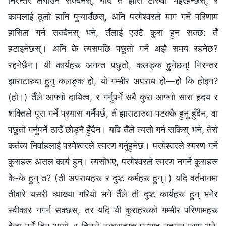
निरन्तर लगाउन सक्दैनस्, यदि तँ झारा टारुवा भइरहन्छस्, र
कामलाई ठूलो हानि पुऱ्याउँछस्, अनि परमेश्‍वरले माग गर्ने परिणाम
हासिल गर्न सक्दैनस् भने, तँलाई एउटै कुरा हुन सक्छ: तँ
हटाइनेछस्। अनि के त्यसपछि पछुतो गर्ने अझै समय रहनेछ?
रहनेछैन। यी कार्यहरू अनन्त पछुतो, कलङ्क हुनेछन्! निरन्तर
झाराटारुवा हुनु कलङ्क हो, यो गम्भीर अपराध हो—हो कि होइन?
(हो।) तैँले आफ्नो दायित्व, र गर्नुपर्ने सबै कुरा आफ्नो सारा हृदय र
शक्तिले पूरा गर्ने प्रयास गर्नैपर्छ, तँ झाराटारुवा पटक्कै हुनु हुँदैन, वा
पछुतो गर्नुपर्ने ठाउँ छोड्नै हुँदैन। यदि तैँले त्यसो गर्न सकिस् भने, तेरो
कर्तव्य निर्वाहलाई परमेश्‍वरले स्मरण गर्नुहुनेछ। परमेश्‍वरले स्मरण गर्ने
कुराहरू असल कार्य हुन्। त्यसोभए, परमेश्‍वरले स्मरण नगर्ने कुराहरू
के-के हुन् त? (ती अपराधहरू र दुष्ट कर्महरू हुन्।) यदि वर्तमानमा
तीबारे यसरी व्याख्या गरियो भने तैँले ती दुष्ट कार्यहरू हुन् भनेर
स्वीकार नगर्न सक्छस्, तर यदि यी कुराहरूको गम्‍भीर परिणामहरू