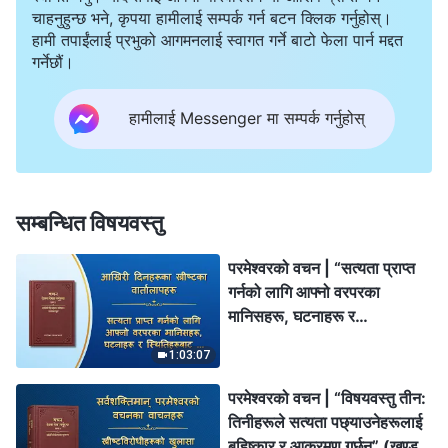
चाहनुहुन्छ भने, कृपया हामीलाई सम्पर्क गर्न बटन क्लिक गर्नुहोस्।
हामी तपाईंलाई प्रभुको आगमनलाई स्वागत गर्ने बाटो फेला पार्न मद्दत
गर्नेछौं।
हामीलाई Messenger मा सम्पर्क गर्नुहोस्
सम्बन्धित विषयवस्तु
परमेश्‍वरको वचन | “सत्यता प्राप्त
गर्नको लागि आफ्नो वरपरका
मानिसहरू, घटनाहरू र
स्थितिहरूबाट सिक्नुपर्छ”
1:03:07
परमेश्‍वरको वचन | “विषयवस्तु तीन:
तिनीहरूले सत्यता पछ्याउनेहरूलाई
बहिष्कार र आक्रमण गर्छन्” (खण्ड