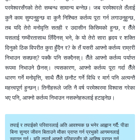
परमेश्‍वरसँगको तेरो सम्‍बन्ध सामान्य बन्‍नेछ। जब परमेश्‍वरले तँलाई
कुनै काम सुम्पनुहुन्छ वा कुनै निश्‍चित कर्तव्य पूरा गर्न लगाउनुहुन्छ,
तब यदि तेरो मनोवृत्ति सतही र उदासीन किसिमको हुन्छ, र तैँले
यसलाई गम्भीरतासाथ लिँदैनस् भने, के यो तेरो सारा हृदय र शक्ति
दिनुको ठिक विपरीत कुरा हुँदैन र? के तँ यसरी आफ्नो कर्तव्य राम्ररी
निभाउन सक्छस्? पक्कै पनि सक्दैनस्। तैँले आफ्नो कर्तव्य पर्याप्त
रूपमा निभाउने छैनस्। त्यसकारण, आफ्‍नो कर्तव्य पूरा गर्दा तैँले
धारण गर्ने मनोवृत्ति, साथै तैँले छनौट गर्ने विधि र मार्ग पनि अत्यन्तै
महत्त्वपूर्ण हुन्छन्। तिनीहरूले जति नै वर्ष परमेश्‍वरमा विश्‍वास गरेका
भए पनि, आफ्नो कर्तव्य निभाउन नसक्नेहरूलाई हटाइनेछ।
तपाई र तपाईको परिवारलाई अति आवश्यक छ भनेर आह्वान गर्दै: पीडा
बिना सुन्दर जीवन बिताउने मौका प्राप्त गर्न प्रभुको आगमनलाई
स्वागत गर्नु। यदि तपाईं आफ्नो परिवारसँग यो आशिष प्राप्त गर्न