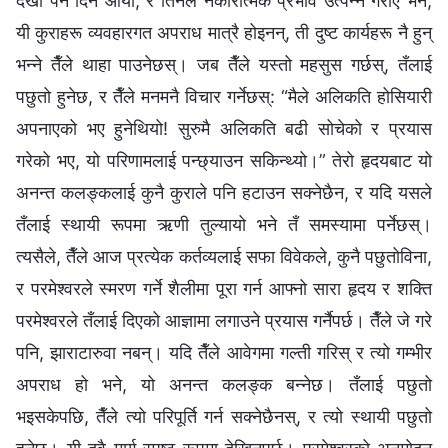
देखा पर्ने दिन आयो, र तिनले नकारात्मक प्रभाव उत्पन्न गराए भने,
यी कुराहरू व्यवहारगत अपराध मात्रै होइनन्, ती दुष्ट कार्यहरू नै हुन्
भन्‍ने तैँले थाहा पाउनेछस्। जब तैँले यस्तो महसुस गर्छस्, तँलाई
पछुतो हुनेछ, र तैँले मनमनै विचार गर्नेछस्: “मैले अलिकति होसियारी
अपनाएको भए हुनेथियो! सुरुमै अलिकति बढी सोचेको र प्रयास
गरेको भए, यो परिणामलाई पन्छ्याउन सकिन्थ्यो।” तेरो हृदयबाट यो
अनन्त कलङ्कलाई कुनै कुराले पनि हटाउन सक्‍नेछैन, र यदि यसले
तँलाई स्थायी रूपमा ऋणी तुल्यायो भने तँ समस्यामा पर्नेछस्।
त्यसैले, तैँले आज प्रत्येक कर्तव्यलाई सफा विवेकले, कुनै पछुतोविना,
र परमेश्‍वरले स्मरण गर्ने शैलीमा पूरा गर्न आफ्नो सारा हृदय र शक्ति
परमेश्‍वरले तँलाई दिएको आज्ञामा लगाउने प्रयास गर्नैपर्छ। तैँले जे गरे
पनि, झाराटारुवा नबन्। यदि तैँले आवेगमा गल्ती गरिस् र त्यो गम्भीर
अपराध हो भने, यो अनन्त कलङ्क बन्नेछ। तँलाई पछुतो
भइसकेपछि, तैँले त्यो परिपूर्ति गर्न सक्नेछैनस्, र त्यो स्थायी पछुतो