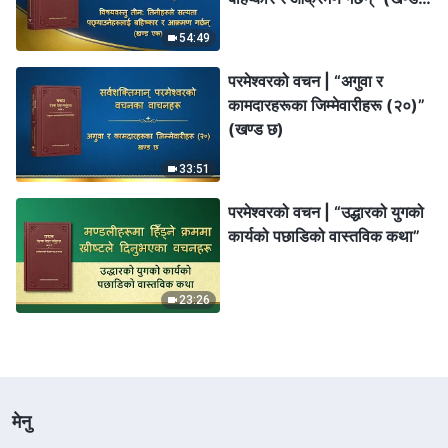
एक)
54:49
परमेश्‍वरको वचन | “अगुवा र
कामदारहरूका जिम्‍मेवारीहरू (२०)”
(खण्ड छ)
33:51
परमेश्‍वरको वचन | “उद्धारको युगको
कार्यको पछाडिको वास्तविक कथा”
23:26
मेनु