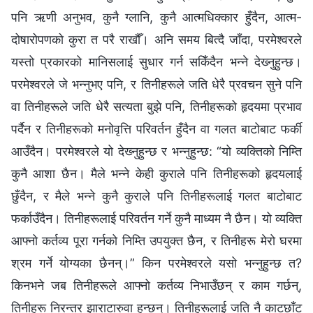
पनि ऋणी अनुभव, कुनै ग्लानि, कुनै आत्मधिक्कार हुँदैन, आत्म-
दोषारोपणको कुरा त परै राखौँ। अनि समय बित्दै जाँदा, परमेश्‍वरले
यस्तो प्रकारको मानिसलाई सुधार गर्न सकिँदैन भन्‍ने देख्‍नुहुन्छ।
परमेश्‍वरले जे भन्‍नुभए पनि, र तिनीहरूले जति धेरै प्रवचन सुने पनि
वा तिनीहरूले जति धेरै सत्यता बुझे पनि, तिनीहरूको हृदयमा प्रभाव
पर्दैन र तिनीहरूको मनोवृत्ति परिवर्तन हुँदैन वा गलत बाटोबाट फर्की
आउँदैन। परमेश्‍वरले यो देख्‍नुहुन्छ र भन्‍नुहुन्छ: “यो व्यक्तिको निम्ति
कुनै आशा छैन। मैले भन्‍ने केही कुराले पनि तिनीहरूको हृदयलाई
छुँदैन, र मैले भन्‍ने कुनै कुराले पनि तिनीहरूलाई गलत बाटोबाट
फर्काउँदैन। तिनीहरूलाई परिवर्तन गर्ने कुनै माध्यम नै छैन। यो व्यक्ति
आफ्‍नो कर्तव्य पूरा गर्नको निम्ति उपयुक्त छैन, र तिनीहरू मेरो घरमा
श्रम गर्ने योग्यका छैनन्।” किन परमेश्‍वरले यसो भन्‍नुहुन्छ त?
किनभने जब तिनीहरूले आफ्‍नो कर्तव्य निभाउँछन् र काम गर्छन्,
तिनीहरू निरन्तर झाराटारुवा हुन्छन्। तिनीहरूलाई जति नै काटछाँट