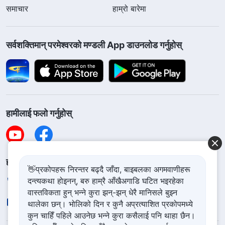
समाचार
हाम्रो बारेमा
सर्वशक्तिमान्‌ परमेश्‍वरको मण्डली App डाउनलोड गर्नुहोस्
हामीलाई फलो गर्नुहोस्
हामीलाई सम्पर्क गर्नुहोस
👋प्रकोपहरू निरन्तर बढ्दै जाँदा, बाइबलका अगमवाणीहरू
दन्त्यकथा होइनन्, बरु हाम्रै आँखैअगाडि घटित भइरहेका
+977-981-140-9021
वास्तविकता हुन् भन्ने कुरा झन्-झन् धेरै मानिसले बुझ्न
contact.ne@godfootsteps.org
थालेका छन्। भोलिको दिन र कुनै अप्रत्याशित प्रकोपमध्ये
कुन चाहिँ पहिले आउनेछ भन्ने कुरा कसैलाई पनि थाहा छैन।