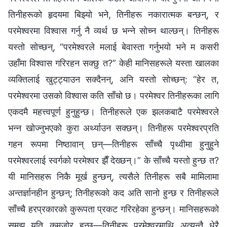
तिनीहरूको हृदयमा बिझ्यो भने, तिनीहरू नकारात्मक बन्छन्, र
परमेश्‍वरमा विश्‍वास गर्नु नै व्यर्थ छ भन्‍ने सोच्न थाल्छन्। तिनीहरू
यस्तो सोच्छन्, “परमेश्‍वरले मलाई बेवास्ता गर्नुभयो भने म कसरी
उहाँमा विश्‍वास गरिरहन सक्छु त?” केही मानिसहरूले यस्ता खालका
व्यक्तिलाई खुट्ट्याउन सक्दैनन्, अनि यस्तो सोच्छन्: “हेर त,
परमेश्‍वरमा उसको विश्‍वास कति साँचो छ। परमेश्‍वर तिनीहरूका लागि
एकदमै महत्त्वपूर्ण हुनुहुन्छ। तिनीहरूले एक झलकबाटै परमेश्‍वरले
भन्न खोज्नुभएको कुरा अर्थ्याउन सक्छन्। तिनीहरू परमेश्‍वरप्रति
गहन रूपमा निष्ठावान्‌ छन्—तिनीहरू साँच्चै पृथ्वीमा हुनुहुने
परमेश्‍वरलाई स्वर्गको परमेश्‍वर झैँ देख्छन्।” के साँच्चै यस्तो हुन्छ त?
यी मानिसहरू निकै मूर्ख हुन्छन्, त्यसैले तिनीहरू सबै मामिलामा
अन्तर्ज्ञानहीन हुन्छन्; तिनीहरूको कद अति सानो हुन्छ र तिनीहरूले
साँच्चै हरप्रकारको कुरूपता प्रकट गरिरहेका हुन्छन्। मानिसहरूको
समझ यति कमजोर हुन्छ—तिनीहरू परमेश्‍वरमाथि अत्यन्तै धेरै