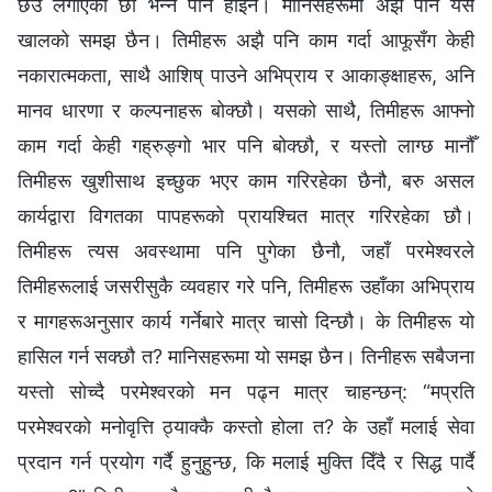
छेउ लगाएका छौ भन्‍ने पनि होइन। मानिसहरूमा अझै पनि यस
खालको समझ छैन। तिमीहरू अझै पनि काम गर्दा आफूसँग केही
नकारात्मकता, साथै आशिष् पाउने अभिप्राय र आकाङ्क्षाहरू, अनि
मानव धारणा र कल्पनाहरू बोक्छौ। यसको साथै, तिमीहरू आफ्नो
काम गर्दा केही गह्रुङ्गो भार पनि बोक्छौ, र यस्तो लाग्छ मानौँ
तिमीहरू खुशीसाथ इच्छुक भएर काम गरिरहेका छैनौ, बरु असल
कार्यद्वारा विगतका पापहरूको प्रायश्चित मात्र गरिरहेका छौ।
तिमीहरू त्यस अवस्थामा पनि पुगेका छैनौ, जहाँ परमेश्‍वरले
तिमीहरूलाई जसरीसुकै व्यवहार गरे पनि, तिमीहरू उहाँका अभिप्राय
र मागहरूअनुसार कार्य गर्नेबारे मात्र चासो दिन्छौ। के तिमीहरू यो
हासिल गर्न सक्छौ त? मानिसहरूमा यो समझ छैन। तिनीहरू सबैजना
यस्तो सोच्दै परमेश्‍वरको मन पढ्न मात्र चाहन्छन्: “मप्रति
परमेश्‍वरको मनोवृत्ति ठ्याक्कै कस्तो होला त? के उहाँ मलाई सेवा
प्रदान गर्न प्रयोग गर्दै हुनुहुन्छ, कि मलाई मुक्ति दिँदै र सिद्ध पार्दै