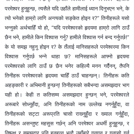
परमेश्‍वर हुनुहुन्छ, त्यसैले यदि उहाँले हामीलाई ध्यान दिनुभएन भने, के
त्यो भनेको हाम्रो लागि अन्त्यको सङ्केत होइन र?” तिनीहरूले यसो
भन्नुको अर्थचाहिँ यो हो, “यदि परमेश्‍वरको हृदयमा हाम्रो लागि ठाउँ
छैन भने, हामीले किन विश्‍वास गर्नु? हामीले विश्‍वास गर्न बन्द गर्नुपर्छ!”
के यो समझ नहुनु होइन र? के तँलाई मानिसहरूले परमेश्‍वरमा किन
विश्‍वास गर्नुपर्छ भन्‍ने थाहा छ? मानिसहरूले आफ्नो हृदयमा
परमेश्‍वरको लागि ठाउँ छ छैन भनेर कहिल्यै मनन गर्दैनन्, तैपनि
तिनीहरू परमेश्‍वरको हृदयमा चाहिँ ठाउँ चाहन्छन्। तिनीहरू कति
अहङ्कारी र अभिमानी हुन्छन्! तिनीहरूको सबैभन्दा असमझदार भाग
यही हो। केही त कतिसम्म असमझदार हुन्छन् भने, परमेश्‍वरले
अरूबारे सोध्‍नुहँदा, अनि तिनीहरूको नाम उल्लेख नगर्नुहुँदा, वा
तिनीहरूको सट्टा अरूप्रति चासो राख्‍नुहुँदा र ख्याल गर्नुहुँदा,
तिनीहरू असन्तुष्ट महसुस गर्छन् अनि परमेश्‍वर अधर्मी हुनुहुन्छ, र
निष्पक्ष र समझदार पनि हुनुहुन्न भन्दै उहाँबारे गनगन र गुनासो गर्न