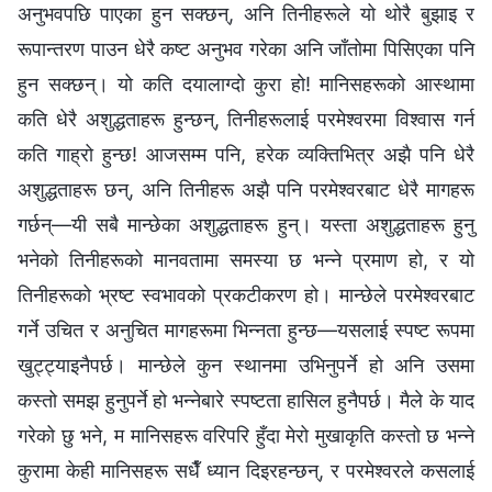
अनुभवपछि पाएका हुन सक्छन्, अनि तिनीहरूले यो थोरै बुझाइ र
रूपान्तरण पाउन धेरै कष्ट अनुभव गरेका अनि जाँतोमा पिसिएका पनि
हुन सक्छन्। यो कति दयालाग्दो कुरा हो! मानिसहरूको आस्थामा
कति धेरै अशुद्धताहरू हुन्छन्, तिनीहरूलाई परमेश्‍वरमा विश्‍वास गर्न
कति गाह्रो हुन्छ! आजसम्म पनि, हरेक व्यक्तिभित्र अझै पनि धेरै
अशुद्धताहरू छन्, अनि तिनीहरू अझै पनि परमेश्‍वरबाट धेरै मागहरू
गर्छन्—यी सबै मान्छेका अशुद्धताहरू हुन्। यस्ता अशुद्धताहरू हुनु
भनेको तिनीहरूको मानवतामा समस्या छ भन्‍ने प्रमाण हो, र यो
तिनीहरूको भ्रष्ट स्वभावको प्रकटीकरण हो। मान्छेले परमेश्‍वरबाट
गर्ने उचित र अनुचित मागहरूमा भिन्नता हुन्छ—यसलाई स्पष्ट रूपमा
खुट्ट्याइनैपर्छ। मान्छेले कुन स्थानमा उभिनुपर्ने हो अनि उसमा
कस्तो समझ हुनुपर्ने हो भन्‍नेबारे स्पष्टता हासिल हुनैपर्छ। मैले के याद
गरेको छु भने, म मानिसहरू वरिपरि हुँदा मेरो मुखाकृति कस्तो छ भन्‍ने
कुरामा केही मानिसहरू सधैँ ध्यान दिइरहन्छन्, र परमेश्‍वरले कसलाई