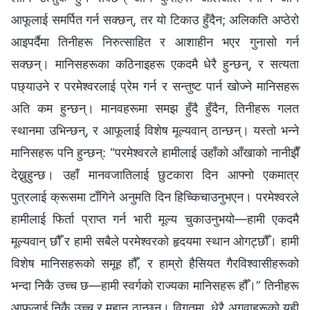
आफूलाई समर्पित गर्न सक्छन्, तर यो टिकाउ हुँदैन; अलिकति अप्ठेरो
आइपर्दैमा तिनीहरू निरुत्साहित र आशाहीन भएर गुनासो गर्न
सक्छन्। मानिसहरूका कठिनाइहरू एकदमै धेरै हुन्छन्, र सत्यता
पछ्याउने र परमेश्‍वरलाई प्रेम गर्न र सन्तुष्ट पार्न खोज्ने मानिसहरू
अति कम हुन्छन्। मानवहरूमा समझ हुँदै हुँदैन, तिनीहरू गलत
स्थानमा उभिन्छन्, र आफूलाई विशेष मूल्यवान् ठान्छन्। यस्तो भन्‍ने
मानिसहरू पनि हुन्छन्: “परमेश्‍वरले हामीलाई उहाँको आँखाको नानीझैँ
देख्नुहुन्छ। उहाँ मानवजातिलाई छुटकारा दिन आफ्नो एकमात्र
पुत्रलाई क्रूसमा टाँगिने अनुमति दिन हिच्किचाउनुभएन। परमेश्‍वरले
हामीलाई फिर्ता प्राप्त गर्न भारी मूल्य चुकाउनुभयो—हामी एकदमै
मूल्यवान् छौँ र हामी सबैले परमेश्‍वरको हृदयमा स्थान ओगट्छौँ। हामी
विशेष मानिसहरूको समूह हौँ, र हाम्रो हैसियत गैरविश्‍वासीहरूको
भन्दा निकै उच्च छ—हामी स्वर्गको राज्यका मानिसहरू हौँ।” तिनीहरू
आफूलाई निकै उच्च र महान् ठान्छन्। विगतमा, धेरै अगुवाहरूको यही