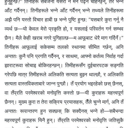
हुनुहुन्छ?” तिनीहरू सबैजना यसरी नै मन पढ्न चाहन्छ्न्, तर भन्‍ने
आँट गर्दैनन्। तिनीहरूले भन्‍ने आँट गर्दैनन् भन्‍ने तथ्यले तिनीहरूमा
अझै पनि यस्तो विचार हाबी छ भन्‍ने पुष्टि हुन्छ: “यसबारे कुरा गर्नु नै
व्यर्थ छ—यो केवल मेरो प्रकृति हो, र यसलाई परिवर्तन गर्न सम्भव
छैन। मैले केही खराब नगरे पुगिहाल्छ—म आफूबाट धेरै माग गर्दिनँ।”
तिनीहरू आफूलाई सकेसम्म तलको स्थानमा सीमित गर्छन्, अनि
अन्ततः कुनै पनि प्रगति गर्दैनन्, र साथमा, आफ्नो कर्तव्य निर्वाह गर्दा
झाराटरूवा सोचाइ बोकिरहन्छन्। तिमीहरूसँग दुईचारपटक सङ्गति
गरेपछि मात्र तिमीहरूले अलिकति सत्यता बुझ्न थाल्छौ, र अलिकति
सत्यता वास्तविकताबारे जान्‍न पुग्छौ। तँ प्रयोग भइरहेको छस् छैनस्,
वा तँप्रति परमेश्‍वरको मनोवृत्ति कस्तो छ—यी कुराहरू महत्त्वपूर्ण
छैनन्। मुख्य कुरा त तेरा सक्रिय प्रयासहरू, तैँले चुन्ने मार्ग, अनि तँ
अन्ततः रूपान्तरण हुन सक्छस् कि सक्दैनस् भन्‍ने हो—सबैभन्दा
महत्त्वपूर्ण कुराहरू यिनै हुन्। तँप्रति परमेश्‍वरको मनोवृत्ति जतिसुकै