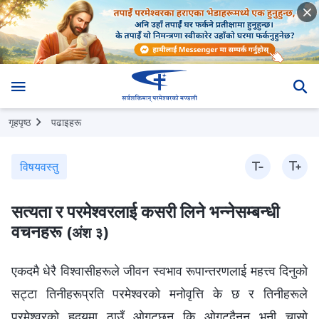
गृहपृष्ठ
पढाइहरू
विषयवस्तु
सत्यता र परमेश्‍वरलाई कसरी लिने भन्‍नेसम्बन्धी
वचनहरू
(अंश ३)
एकदमै धेरै विश्‍वासीहरूले जीवन स्वभाव रूपान्तरणलाई महत्त्व दिनुको
सट्टा तिनीहरूप्रति परमेश्‍वरको मनोवृत्ति के छ र तिनीहरूले
परमेश्‍वरको हृदयमा ठाउँ ओगट्छन् कि ओगट्दैनन् भनी चासो