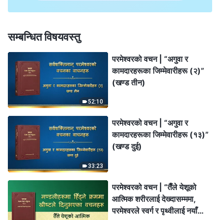
सम्बन्धित विषयवस्तु
परमेश्‍वरको वचन | “अगुवा र
कामदारहरूका जिम्‍मेवारीहरू (२)”
(खण्ड तीन)
52:10
परमेश्‍वरको वचन | “अगुवा र
कामदारहरूका जिम्‍मेवारीहरू (१३)”
(खण्ड दुई)
33:23
परमेश्‍वरको वचन | “तैँले येशूको
आत्मिक शरीरलाई देख्दासम्ममा,
परमेश्‍वरले स्वर्ग र पृथ्वीलाई नयाँ