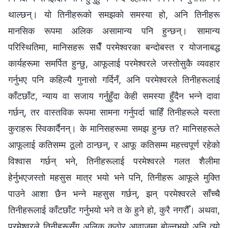
थाल्छन्। यो तिनीहरूको समझको समस्या हो, अनि तिनीहरू
मानसिक रूपमा अलिक असामान्य पनि हुन्छन्। सामान्य
परिस्थितिमा, मानिसहरू सधैँ परमेश्‍वरका बन्दोबस्त र योजनाबद्ध
कार्यहरूमा समर्पित हुन्छु, आफूलाई परमेश्‍वरले जस्तोसुकै व्यवहार
गर्नुभए पनि कहिल्यै गुनासो गर्दिनँ, अनि परमेश्‍वरले तिनीहरूलाई
काँटछाँट, न्याय वा सजाय गर्नुहुँदा केही समस्या हुँदैन भन्‍ने दावा
गर्छन्, तर वास्तविक रूपमा सामना गर्नुपर्दा चाहिँ तिनीहरूले यस्ता
कुराहरू स्विकार्दैनन्। के मानिसहरूमा समझ हुन्छ त? मानिसहरूले
आफूलाई कतिसम्म ठूलो ठान्छन्, र आफू कतिसम्म महत्त्वपूर्ण रहेको
विश्‍वास गर्छन् भने, तिनीहरूलाई परमेश्‍वरले गलत शैलीमा
हेर्नुभएजस्तो महसुस मात्र भयो भने पनि, तिनीहरू आफूले मुक्ति
पाउने आशा छैन भन्‍ने महसुस गर्छन्, झन् परमेश्‍वरले साँच्चै
तिनीहरूलाई काँटछाँट गर्नुभयो भने त के हुने हो, कुरै नगरौँ। अथवा,
परमेश्‍वरले तिनीहरूसँग अलिक कठोर आवाजमा बोल्नुभयो अनि त्यो