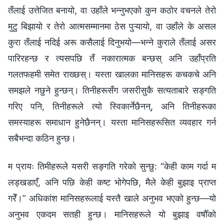
तँलाई उत्तेजित बनायो, वा उहाँले भन्‍नुभएको कुन कठोर वचनले तेरो
मुटु बिझायो र तेरो आत्मसम्मानमा ठेस पुऱ्यायो, वा उहाँले के असल
कुरा तँलाई नदिई अरू कसैलाई दिनुभयो—भन्‍ने कुराले तँलाई असर
पारिरहन्छ र त्यसपछि तँ नकारात्मक बन्छस् अनि उहाँप्रति
गलतफहमी समेत राख्छस्। यस्ता खालका मानिसहरू कचकचे अनि
समझले नछुने हुन्छन्। तिनीहरूसँग जसरीसुकै सत्यताबारे सङ्गति
गरिए पनि, तिनीहरूले त्यो स्विकार्नेछैनन्, अनि तिनीहरूका
समस्याहरू समाधान हुनेछैनन्। यस्ता मानिसहरूसित व्यवहार गर्न
सबैभन्दा कठिन हुन्छ।
म प्रायः तिमीहरूले यसरी सङ्गति गरेको सुन्छु: “केही काम गर्दा म
लड्खडाएँ, अनि पछि केही कष्ट भोगेपछि, मैले केही बुझाइ प्राप्त
गरेँ।” अधिकांश मानिसहरूलाई यस्तै खाले अनुभव भएको हुन्छ—यो
अनुभव एकदम सतही हुन्छ। मानिसहरूले यो बुझाइ वर्षौँको