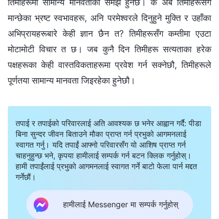
तिमीहरूमा सामान्य मानवताको समझ हुनेछ। के अब तिमीहरूसँग
मान्छेका भ्रष्ट स्वभावहरू, अनि परमेश्‍वरले दिनुहुने मुक्ति र उहाँका
अभिप्रायहरूबारे केही ज्ञान छैन त? तिमीहरूसँग कम्तीमा एउटा
मोटामोटी विचार त छ। जब कुनै दिन तिमीहरू सत्यताका हरेक
पक्षहरूका केही वास्तविकताहरूमा प्रवेश गर्न सक्नेछौ, तिमीहरूले
पूर्णतया सामान्य मानवता जिइरहेका हुनेछौ।
तपाई र तपाईको परिवारलाई अति आवश्यक छ भनेर आह्वान गर्दै: पीडा
बिना सुन्दर जीवन बिताउने मौका प्राप्त गर्न प्रभुको आगमनलाई
स्वागत गर्नु। यदि तपाईं आफ्नो परिवारसँग यो आशिष प्राप्त गर्न
चाहनुहुन्छ भने, कृपया हामीलाई सम्पर्क गर्न बटन क्लिक गर्नुहोस्।
हामी तपाईंलाई प्रभुको आगमनलाई स्वागत गर्ने बाटो फेला पार्न मद्दत
गर्नेछौं।
हामीलाई Messenger मा सम्पर्क गर्नुहोस्