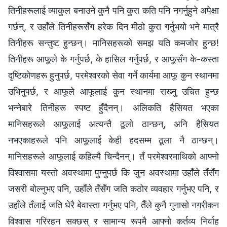
तिनीहरूलाई व्याकुल बनाउने कुनै पनि कुरा कति पनि नगर्नुहुने अपेक्षा
गर्छन्, र उहाँले तिनीहरूसँग हरेक दिन मीठो कुरा गर्नुभयो भने मात्रै
तिनीहरू सन्तुष्ट हुन्छन्। मानिसहरूको समझ यति कमजोर हुन्छ!
तिनीहरू आफूले के गर्नुपर्छ, के हासिल गर्नुपर्छ, र आफूसँग के-कस्ता
दृष्टिकोणहरू हुनुपर्छ, परमेश्‍वरको सेवा गर्ने कार्यमा आफू कुन स्थानमा
उभिनुपर्छ, र आफूले आफूलाई कुन स्थानमा राख्‍नु उचित हुन्छ
भन्‍नेबारे तिनीहरू स्पष्ट हुँदैनन्। अलिकति हैसियत भएका
मानिसहरूले आफूलाई अत्यन्तै ठूलो ठान्छन्, अनि हैसियत
नभएकाहरूले पनि आफूलाई केही हदसम्म ठूला नै ठान्छन्।
मानिसहरूले आफूलाई कहिल्यै चिन्दैनन्। तँ परमेश्‍वरमाथिको आफ्‍नो
विश्‍वासमा यस्तो अवस्थामा पुग्‍नुपर्छ कि जुन अवस्थामा उहाँले तँसँग
जसरी बोल्‍नुभए पनि, उहाँले तँसँग जति कठोर व्यवहार गर्नुभए पनि, र
उहाँले तँलाई जति धेरै बेवास्ता गर्नुभए पनि, तैँले कुनै गुनासो नगरीकन
विश्‍वास गरिरहन सक्छस् र सामान्य रूपमै आफ्‍नो कर्तव्य निर्वाह