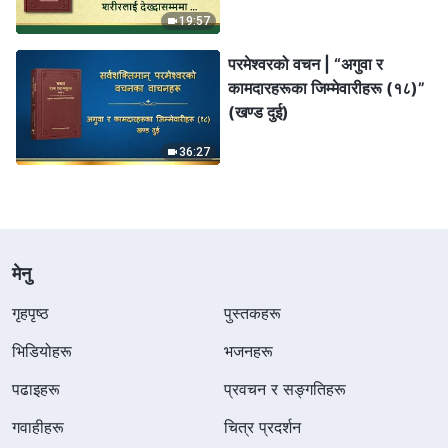
बनाइसक्‍नुभएको हुनेछ”
19:57
परमेश्‍वरको वचन | “अगुवा र
कामदारहरूका जिम्‍मेवारीहरू (१८)”
(खण्ड दुई)
36:27
मेनु
गृहपृष्ठ
पुस्तकहरू
भिडियोहरू
भजनहरू
पढाइहरू
प्रवचन र सङ्गतिहरू
गवाहीहरू
चित्र प्रदर्शन