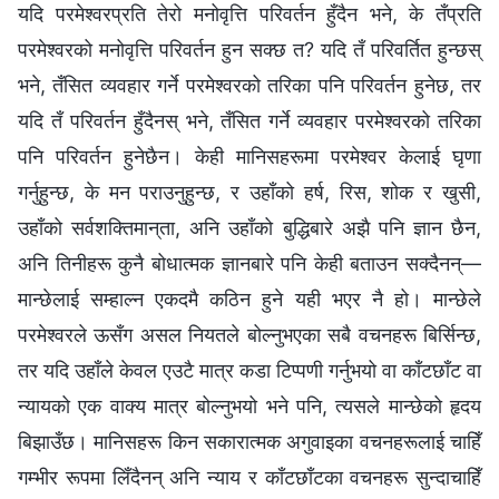
यदि परमेश्‍वरप्रति तेरो मनोवृत्ति परिवर्तन हुँदैन भने, के तँप्रति
परमेश्‍वरको मनोवृत्ति परिवर्तन हुन सक्छ त? यदि तँ परिवर्तित हुन्छस्
भने, तँसित व्यवहार गर्ने परमेश्‍वरको तरिका पनि परिवर्तन हुनेछ, तर
यदि तँ परिवर्तन हुँदैनस् भने, तँसित गर्ने व्यवहार परमेश्‍वरको तरिका
पनि परिवर्तन हुनेछैन। केही मानिसहरूमा परमेश्‍वर केलाई घृणा
गर्नुहुन्छ, के मन पराउनुहुन्छ, र उहाँको हर्ष, रिस, शोक र खुसी,
उहाँको सर्वशक्तिमान्‌ता, अनि उहाँको बुद्धिबारे अझै पनि ज्ञान छैन,
अनि तिनीहरू कुनै बोधात्मक ज्ञानबारे पनि केही बताउन सक्दैनन्—
मान्छेलाई सम्हाल्न एकदमै कठिन हुने यही भएर नै हो। मान्छेले
परमेश्‍वरले ऊसँग असल नियतले बोल्नुभएका सबै वचनहरू बिर्सिन्छ,
तर यदि उहाँले केवल एउटै मात्र कडा टिप्पणी गर्नुभयो वा काँटछाँट वा
न्यायको एक वाक्य मात्र बोल्नुभयो भने पनि, त्यसले मान्छेको हृदय
बिझाउँछ। मानिसहरू किन सकारात्मक अगुवाइका वचनहरूलाई चाहिँ
गम्भीर रूपमा लिँदैनन् अनि न्याय र काँटछाँटका वचनहरू सुन्दाचाहिँ