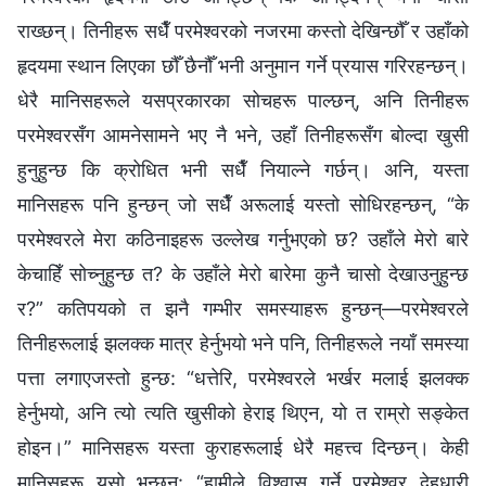
राख्छन्। तिनीहरू सधैँ परमेश्‍वरको नजरमा कस्तो देखिन्छौँ र उहाँको
हृदयमा स्थान लिएका छौँ छैनौँ भनी अनुमान गर्ने प्रयास गरिरहन्छन्।
धेरै मानिसहरूले यसप्रकारका सोचहरू पाल्छन्, अनि तिनीहरू
परमेश्‍वरसँग आमनेसामने भए नै भने, उहाँ तिनीहरूसँग बोल्दा खुसी
हुनुहुन्छ कि क्रोधित भनी सधैँ नियाल्ने गर्छन्। अनि, यस्ता
मानिसहरू पनि हुन्छन् जो सधैँ अरूलाई यस्तो सोधिरहन्छन्, “के
परमेश्‍वरले मेरा कठिनाइहरू उल्लेख गर्नुभएको छ? उहाँले मेरो बारे
केचाहिँ सोच्नुहुन्छ त? के उहाँले मेरो बारेमा कुनै चासो देखाउनुहुन्छ
र?” कतिपयको त झनै गम्भीर समस्याहरू हुन्छन्—परमेश्‍वरले
तिनीहरूलाई झलक्क मात्र हेर्नुभयो भने पनि, तिनीहरूले नयाँ समस्या
पत्ता लगाएजस्तो हुन्छ: “धत्तेरि, परमेश्‍वरले भर्खर मलाई झलक्क
हेर्नुभयो, अनि त्यो त्यति खुसीको हेराइ थिएन, यो त राम्रो सङ्केत
होइन।” मानिसहरू यस्ता कुराहरूलाई धेरै महत्त्व दिन्छन्। केही
मानिसहरू यसो भन्छन्: “हामीले विश्‍वास गर्ने परमेश्‍वर देहधारी