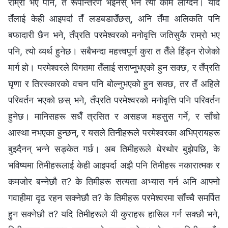
राम्रो भए पनि, तँ रूपान्तरण भइनस् भने त्यो काम लाग्दैन। यदि
तँलाई केही आइपर्दा तँ लडबडाउँछस्, अनि तँमा अलिकति पनि
बफादारी छैन भने, तँप्रति परमेश्‍वरको मनोवृत्ति जतिसुकै राम्रो भए
पनि, त्यो व्यर्थ हुनेछ। सबैभन्दा महत्त्वपूर्ण कुरा त तैँले हिँड्न रोजेको
मार्ग हो। परमेश्‍वरले विगतमा तँलाई सराप्नुभएको हुन सक्छ, र तँप्रति
घृणा र तिरस्कारको वचन पनि बोल्नुभएको हुन सक्छ, तर तँ अहिले
परिवर्तन भएको छस् भने, तँप्रति परमेश्‍वरको मनोवृत्ति पनि परिवर्तन
हुनेछ। मानिसहरू सधैँ त्रसित र असहज महसुस गर्ने, र साँचो
आस्था नभएका हुन्छन्, र यसले तिनीहरूले परमेश्‍वरका अभिप्रायहरू
बुझ्दैनन् भन्‍ने सङ्केत गर्छ। अब तिमीहरूले धेरथोर बुझेपछि, के
भविष्यमा तिमीहरूलाई केही आइपर्दा अझै पनि तिमीहरू नकारात्मक र
कमजोर बन्नेछौ त? के तिमीहरू सत्यता अभ्यास गर्न अनि आफ्नो
गवाहीमा दृढ रहन सक्नेछौ त? के तिमीहरू परमेश्‍वरमा साँच्चै समर्पित
हुन सक्नेछौ त? यदि तिमीहरूले यी कुराहरू हासिल गर्न सक्छौ भने,