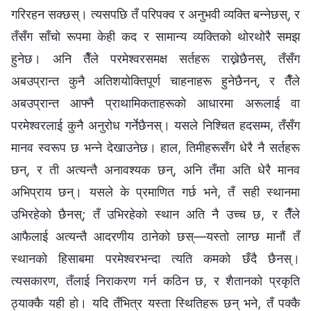
गरिरहन सक्छस्। त्यसपछि तँ परिपक्‍व र अनुभवी व्यक्ति बन्‍नेछस्, र
तँसँग साँचो रूपमा केही कद र सामान्य व्यक्तिको थोरथोरै समझ
हुनेछ। अनि तैँले परमेश्‍वरसमक्ष सर्तहरू राख्नेछैनस्, तँसँग
अबउप्रान्त कुनै अतिशयोक्तिपूर्ण चाहनाहरू हुनेछैनन्, र तैँले
अबउप्रान्त आफ्‍नै प्राथामिकताहरूको आधारमा अरूलाई वा
परमेश्‍वरलाई कुनै अनुरोध गर्नेछैनस्। यसले निश्‍चित हदसम्‍म, तँसँग
मानव स्वरूप छ भन्‍ने देखाउनेछ। हाल, तिमीहरूसँग धेरै नै सर्तहरू
छन्, र ती अत्यन्तै अनावश्यक छन्, अनि तँमा अति धेरै मानव
अभिप्राय छन्। यसले के प्रमाणित गर्छ भने, तँ सही स्थानमा
उभिरहेको छैनस्; तँ उभिरहेको स्थान अति नै उच्‍च छ, र तैँले
आफैलाई अत्यन्तै आदरणीय ठानेको छस्—यस्तो लाग्छ मानौं तँ
स्थानको हिसाबमा परमेश्‍वरभन्दा त्यति कमको छँदै छैनस्।
त्यसकारण, तँलाई निराकरण गर्न कठिन छ, र शैतानको प्रकृति
ठ्याक्‍कै यही हो। यदि तँभित्र यस्ता स्थितिहरू छन् भने, तँ पक्कै