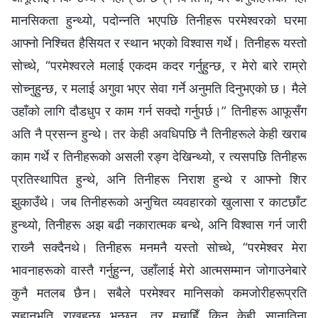
मानसिकता हुन्थ्यो, पदोन्नति भएपछि तिनीहरू परमेश्‍वरको घरमा
आफ्नो निश्चित हैसियत र स्थान भएको विश्‍वास गर्थे। तिनीहरू यस्तो
सोच्थे, “परमेश्‍वरले मलाई एकदम कदर गर्नुहुन्छ, र मेरो बारे राम्रो
सोच्नुहुन्छ, र मलाई अगुवा भएर सेवा गर्ने अनुमति दिनुभएको छ। मैले
उहाँको लागि दौडधुप र काम गर्न सक्दो गर्नुपर्छ।” तिनीहरू आफूसँग
अति नै प्रसन्न हुन्थे। तर केही अवधिपछि नै तिनीहरूले केही खराब
काम गर्थे र तिनीहरूको असली रङ्ग देखिन्थ्यो, र त्यसपछि तिनीहरू
प्रतिस्थापित हुन्थे, अनि तिनीहरू निराश हुन्थे र आफ्नो शिर
झुकाउँथे। जब तिनीहरूको अनुचित व्यवहारको खुलासा र काटछाँट
हुन्थ्यो, तिनीहरू अझ बढी नकारात्मक बन्थे, अनि विश्‍वास गर्न जारी
राख्‍नै सक्दैनथे। तिनीहरू मनमनै यस्तो सोच्थे, “परमेश्‍वर मेरा
भावनाहरूको वास्तै गर्नुहुन्न, उहाँलाई मेरो आत्मसम्मान जोगाउनेबारे
कुनै मतलब छैन। सबैले परमेश्‍वर मानिसको कमजोरीहरूप्रति
सहानुभूति राख्नुहुन्छ भन्छन्, तर मचाहिँ किन केही सानातिना