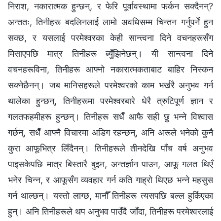
निराश, नकारात्मक हुन्छन्, र फेरि पूर्वावस्थामा फर्कन सक्दैनन्?
अन्ततः, तिनीहरू बदलिनलाई लामो अवधिसम्म चिन्तन गर्नुपर्ने हुन
सक्छ, र यसलाई परमेश्‍वरका केही सान्त्वना दिने वचनहरूसँग
मिसाएपछि मात्र तिनीहरू ब्युँझिनेछन्। यी सान्त्वना दिने
वचनहरूविना, तिनीहरू आफ्नो नकारात्मकताबाट बाहिर निस्कन
सक्नेछैनन्। जब मानिसहरूले परमेश्‍वरको काम भर्खरै अनुभव गर्न
थालेका हुन्छन्, तिनीहरूमा परमेश्‍वरबारे धेरै त्रुटिपूर्ण ज्ञान र
गलतफहमीहरू हुन्छन्। तिनीहरू सधैँ आफै सही छु भन्‍ने विश्‍वास
गर्छन्, सधैँ आफ्नै विचारमा अडिग रहन्छन्, अनि अरूले भनेको कुनै
कुरा आफूभित्र लिँदैनन्। तिनीहरूले तीनदेखि पाँच वर्ष अनुभव
पाइसकेपछि मात्र बिस्तारै बुझ्न, अन्तर्ज्ञान पाउन, आफू गलत थिएँ
भनेर चिन्न, र आफूसँग व्यवहार गर्न कति गाह्रो थिएछ भन्‍ने महसुस
गर्न थाल्छन्। यस्तो लाग्छ, मानौँ तिनीहरू त्यसपछि बल्ल हुर्किएका
हुन्। अनि तिनीहरूले थप अनुभव पाउँदै जाँदा, तिनीहरू परमेश्‍वरलाई