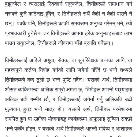
बुझुन्जेल र त्यसलाई स्विकार्न सकुन्जेल, तिनीहरूले समाधान गर्न
नसक्ने कुनै कठिनाइ हुँदैन, र तिनीहरूले सधैँ केही न केही पाउने नै
छन्। पक्कै पनि, तिनीहरूले काफी समयसम्म अनुभव गरेनन् भने, त्यो
प्रभावकारी हुनेछैन, तर तिनीहरूले आफ्ना हरेक अनुभवहरूबाट लाभ
पाउन सकुञ्जेल, तिनीहरूले जीवनमा चाँडै प्रगति गर्नेछन्।
तिमीहरूलाई अहिले अगुवा, सेवक, वा सुपरिवेक्षक बन्‍नका लागि, वा
महत्त्वपूर्ण कर्तव्य निर्वाह गर्नको लागि जगेर्ना गरिँदै छ भन्ने तथ्यले
तिमीहरूको कद ठूलो छ भन्‍ने पुष्टि गर्दैन। यसको अर्थ, तिमीहरूमा
औसत व्यक्तिभन्दा अलिक राम्रो क्षमता छ, तिमीहरू आफ्नो पछ्याइमा
अलिक बढी गम्भीर छौ, र तिमीहरूलाई जगेर्ना गर्नु अलिकति बढी
मूल्यवान् हुन्छ भन्‍ने मात्र हो। यसको अर्थ, तिमीहरू परमेश्‍वरमा
समर्पित हुन वा उहाँका योजनाबद्ध कार्यहरूमा आफूलाई सुम्पिन सक्छौ
भन्‍ने पक्कै होइन, र यसको अर्थ तिमीहरूले आफ्नो भविष्य र आशाहरू