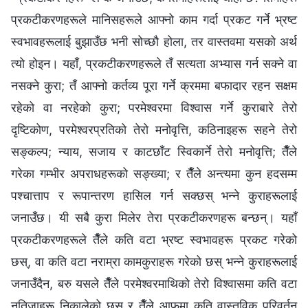
प्रकटीकरणहरूले मानिसहरूले आफ्‍नो काम गर्दा प्रकट गर्ने भ्रष्ट
स्वभावहरूलाई बुझाउँछ भनी सोच्छौ होला, तर वास्तवमा यसको अर्थ
त्यो होइन। यहाँ, प्रकटीकरणहरूले तँ सत्यता अभ्यास गर्न सक्‍ने वा
नसक्‍ने कुरा; तँ आफ्नो कर्तव्य पूरा गर्ने क्रममा बफादार रहन सक्षम
रहेको वा नरहेको कुरा; परमेश्‍वरमा विश्‍वास गर्ने कुराबारे तेरो
दृष्टिकोण, परमेश्‍वरप्रतिको तेरो मनोवृत्ति, कठिनाइहरू सहने तेरो
सङ्कल्प; न्याय, सजाय र काटछाँट स्विकार्ने तेरो मनोवृत्ति; तैँले
गरेका गम्भीर अपराधहरूको सङ्ख्या; र तैँले अन्त्यमा कुन हदसम्म
पश्‍चात्ताप र रूपान्तरण हासिल गर्न सक्छस् भन्‍ने कुराहरूलाई
जनाउँछ। यी सबै कुरा मिलेर तेरा प्रकटीकरणहरू बन्छन्। यहाँ
प्रकटीकरणहरूले तैँले कति वटा भ्रष्ट स्वभावहरू प्रकट गरेको
छस्, वा कति वटा नराम्रा कामकुराहरू गरेको छस् भन्‍ने कुराहरूलाई
जनाउँदैन, बरु यसले तैँले परमेश्‍वरमाथिको तेरो विश्‍वासमा कति वटा
नतिजाहरू निकालेको छस् र तैँले आफूमा कति वास्तविक परिवर्तन