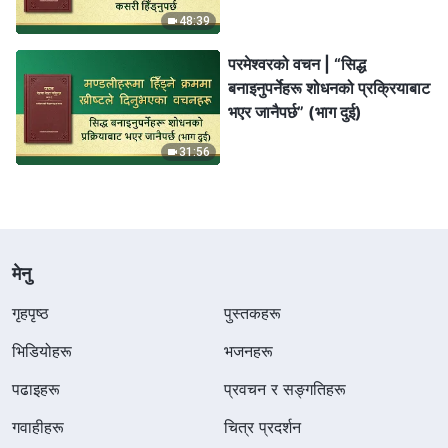
48:39
परमेश्‍वरको वचन | “सिद्ध
बनाइनुपर्नेहरू शोधनको प्रक्रियाबाट
भएर जानैपर्छ” (भाग दुई)
31:56
मेनु
गृहपृष्ठ
पुस्तकहरू
भिडियोहरू
भजनहरू
पढाइहरू
प्रवचन र सङ्गतिहरू
गवाहीहरू
चित्र प्रदर्शन