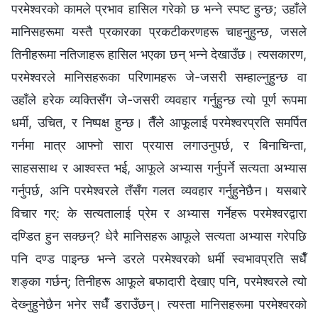
परमेश्‍वरको कामले प्रभाव हासिल गरेको छ भन्‍ने स्पष्ट हुन्छ; उहाँले
मानिसहरूमा यस्तै प्रकारका प्रकटीकरणहरू चाहनुहुन्छ, जसले
तिनीहरूमा नतिजाहरू हासिल भएका छन् भन्‍ने देखाउँछ। त्यसकारण,
परमेश्‍वरले मानिसहरूका परिणामहरू जे-जसरी सम्हाल्नुहुन्छ वा
उहाँले हरेक व्यक्तिसँग जे-जसरी व्यवहार गर्नुहुन्छ त्यो पूर्ण रूपमा
धर्मी, उचित, र निष्पक्ष हुन्छ। तैँले आफूलाई परमेश्वरप्रति समर्पित
गर्नमा मात्र आफ्‍नो सारा प्रयास लगाउनुपर्छ, र बिनाचिन्ता,
साहससाथ र आश्‍वस्त भई, आफूले अभ्यास गर्नुपर्ने सत्यता अभ्यास
गर्नुपर्छ, अनि परमेश्‍वरले तँसँग गलत व्यवहार गर्नुहुनेछैन। यसबारे
विचार गर्: के सत्यतालाई प्रेम र अभ्यास गर्नेहरू परमेश्‍वरद्वारा
दण्डित हुन सक्छन्? धेरै मानिसहरू आफूले सत्यता अभ्यास गरेपछि
पनि दण्ड पाइन्छ भन्‍ने डरले परमेश्‍वरको धर्मी स्वभावप्रति सधैँ
शङ्का गर्छन्; तिनीहरू आफूले बफादारी देखाए पनि, परमेश्‍वरले त्यो
देख्‍नुहुनेछैन भनेर सधैँ डराउँछन्। त्यस्ता मानिसहरूमा परमेश्‍वरको