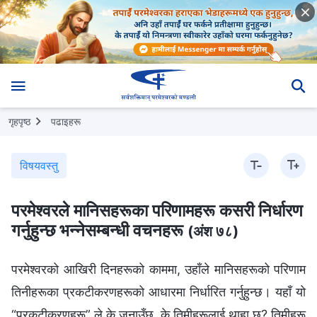
गृहपृष्ठ
पढाइहरू
विषयवस्तु
परमेश्‍वरले मानिसहरूका परिणामहरू कसरी निर्धारण
गर्नुहुन्छ भन्‍नेसम्बन्धी वचनहरू
(अंश ७८)
परमेश्‍वरको आखिरी दिनहरूको काममा, उहाँले मानिसहरूको परिणाम
तिनीहरूका प्रकटीकरणहरूको आधारमा निर्धारित गर्नुहुन्छ। यहाँ यो
“प्रकटीकरणहरू” ले के जनाउँछ, के तिमीहरूलाई थाहा छ? तिमीहरू