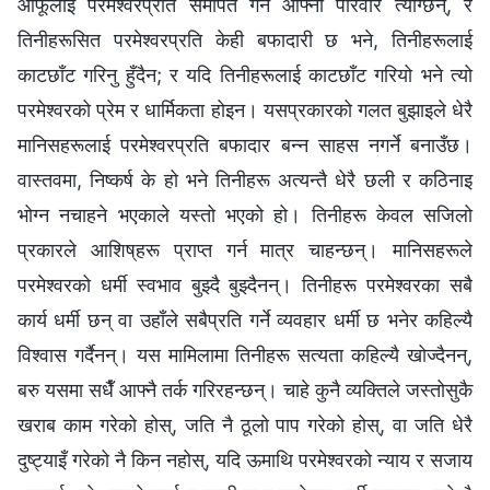
आफूलाई परमेश्‍वरप्रति समर्पित गर्न आफ्‍नो परिवार त्याग्छन्, र
तिनीहरूसित परमेश्‍वरप्रति केही बफादारी छ भने, तिनीहरूलाई
काटछाँट गरिनु हुँदैन; र यदि तिनीहरूलाई काटछाँट गरियो भने त्यो
परमेश्‍वरको प्रेम र धार्मिकता होइन। यसप्रकारको गलत बुझाइले धेरै
मानिसहरूलाई परमेश्‍वरप्रति बफादार बन्‍न साहस नगर्ने बनाउँछ।
वास्तवमा, निष्कर्ष के हो भने तिनीहरू अत्यन्तै धेरै छली र कठिनाइ
भोग्‍न नचाहने भएकाले यस्तो भएको हो। तिनीहरू केवल सजिलो
प्रकारले आशिष्‌हरू प्राप्त गर्न मात्र चाहन्छन्। मानिसहरूले
परमेश्‍वरको धर्मी स्वभाव बुझ्दै बुझ्दैनन्। तिनीहरू परमेश्‍वरका सबै
कार्य धर्मी छन् वा उहाँले सबैप्रति गर्ने व्यवहार धर्मी छ भनेर कहिल्यै
विश्‍वास गर्दैनन्। यस मामिलामा तिनीहरू सत्यता कहिल्यै खोज्दैनन्,
बरु यसमा सधैँ आफ्नै तर्क गरिरहन्छन्। चाहे कुनै व्यक्तिले जस्तोसुकै
खराब काम गरेको होस्, जति नै ठूलो पाप गरेको होस्, वा जति धेरै
दुष्ट्याइँ गरेको नै किन नहोस्, यदि ऊमाथि परमेश्‍वरको न्याय र सजाय