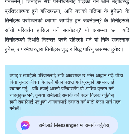
गर्नेछैनन्। तिनीहरू सधैँ परमेश्‍वरलाई शङ्का गर्ने अनि उहाँविरुद्ध
प्रतिरक्षात्मक हुने गरिरहन्छन्, अनि यसको नतिजा के हुनेछ? के
तिनीहरू परमेश्‍वरको काममा समर्पित हुन सक्नेछन्? के तिनीहरूले
साँचो परिवर्तन हासिल गर्न सक्नेछन्? यो असम्भव छ। यदि
तिनीहरूको स्थिति निरन्तर यस्तै रहिरह्यो भने यो निकै खतरनाक
हुनेछ, र परमेश्‍वरद्वारा तिनीहरू शुद्ध र सिद्ध पारिनु असम्भव हुनेछ।
तपाई र तपाईको परिवारलाई अति आवश्यक छ भनेर आह्वान गर्दै: पीडा
बिना सुन्दर जीवन बिताउने मौका प्राप्त गर्न प्रभुको आगमनलाई
स्वागत गर्नु। यदि तपाईं आफ्नो परिवारसँग यो आशिष प्राप्त गर्न
चाहनुहुन्छ भने, कृपया हामीलाई सम्पर्क गर्न बटन क्लिक गर्नुहोस्।
हामी तपाईंलाई प्रभुको आगमनलाई स्वागत गर्ने बाटो फेला पार्न मद्दत
गर्नेछौं।
हामीलाई Messenger मा सम्पर्क गर्नुहोस्