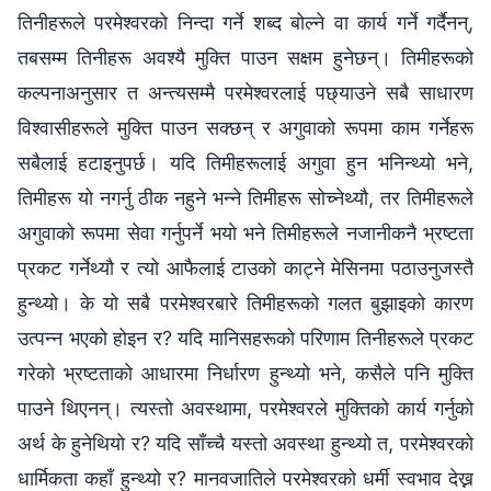
तिनीहरूले परमेश्‍वरको निन्दा गर्ने शब्द बोल्ने वा कार्य गर्ने गर्दैनन्,
तबसम्म तिनीहरू अवश्यै मुक्ति पाउन सक्षम हुनेछन्। तिमीहरूको
कल्पनाअनुसार त अन्त्यसम्‍मै परमेश्‍वरलाई पछ्याउने सबै साधारण
विश्‍वासीहरूले मुक्ति पाउन सक्छन् र अगुवाको रूपमा काम गर्नेहरू
सबैलाई हटाइनुपर्छ। यदि तिमीहरूलाई अगुवा हुन भनिन्थ्यो भने,
तिमीहरू यो नगर्नु ठीक नहुने भन्‍ने तिमीहरू सोच्नेथ्यौ, तर तिमीहरूले
अगुवाको रूपमा सेवा गर्नुपर्ने भयो भने तिमीहरूले नजानीकनै भ्रष्टता
प्रकट गर्नेथ्यौ र त्यो आफैलाई टाउको काट्ने मेसिनमा पठाउनुजस्तै
हुन्थ्यो। के यो सबै परमेश्‍वरबारे तिमीहरूको गलत बुझाइको कारण
उत्पन्‍न भएको होइन र? यदि मानिसहरूको परिणाम तिनीहरूले प्रकट
गरेको भ्रष्टताको आधारमा निर्धारण हुन्थ्यो भने, कसैले पनि मुक्ति
पाउने थिएनन्। त्यस्तो अवस्थामा, परमेश्‍वरले मुक्तिको कार्य गर्नुको
अर्थ के हुनेथियो र? यदि साँच्‍चै यस्तो अवस्था हुन्थ्यो त, परमेश्‍वरको
धार्मिकता कहाँ हुन्थ्यो र? मानवजातिले परमेश्‍वरको धर्मी स्वभाव देख्न