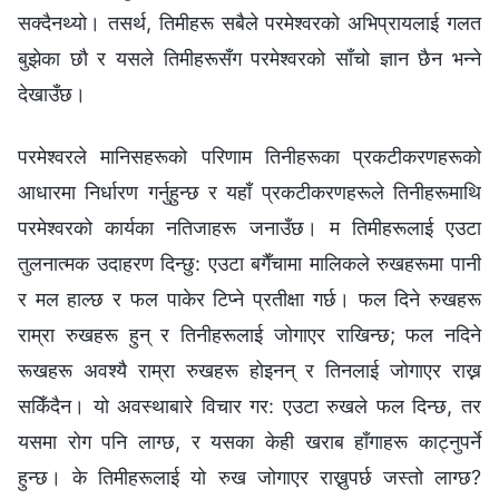
सक्दैनथ्यो। तसर्थ, तिमीहरू सबैले परमेश्‍वरको अभिप्रायलाई गलत
बुझेका छौ र यसले तिमीहरूसँग परमेश्‍वरको साँचो ज्ञान छैन भन्‍ने
देखाउँछ।
परमेश्‍वरले मानिसहरूको परिणाम तिनीहरूका प्रकटीकरणहरूको
आधारमा निर्धारण गर्नुहुन्छ र यहाँ प्रकटीकरणहरूले तिनीहरूमाथि
परमेश्‍वरको कार्यका नतिजाहरू जनाउँछ। म तिमीहरूलाई एउटा
तुलनात्मक उदाहरण दिन्छु: एउटा बगैँचामा मालिकले रुखहरूमा पानी
र मल हाल्छ र फल पाकेर टिप्ने प्रतीक्षा गर्छ। फल दिने रुखहरू
राम्रा रुखहरू हुन् र तिनीहरूलाई जोगाएर राखिन्छ; फल नदिने
रूखहरू अवश्यै राम्रा रुखहरू होइनन् र तिनलाई जोगाएर राख्न
सकिँदैन। यो अवस्थाबारे विचार गर: एउटा रुखले फल दिन्छ, तर
यसमा रोग पनि लाग्छ, र यसका केही खराब हाँगाहरू काट्नुपर्ने
हुन्छ। के तिमीहरूलाई यो रुख जोगाएर राख्नुपर्छ जस्तो लाग्छ?