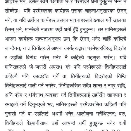
आइपर्छ भने, उसले स्वर्ग पक्षपाती छ र परमेश्‍वर धर्मी हुनुहुन्‍न भन्‍ने नै
सोच्नेछ। यदि परमेश्‍वरका कार्यहरू उसका चाहनाअनुसारका छैनन्
भने, वा यदि उहाँका कार्यहरू उसका भावनाहरूको ख्याल गर्ने खालका
छैनन् भने, मान्छेको नजरमा उहाँ धर्मी हुँदै हुनुहुन्‍न। तर मानिसहरूले
आफ्ना कार्यहरू सत्यताअनुरूप छन् कि छैनन् भनेर चाहिँ कहिल्यै
जान्दैनन्, न त तिनीहरूले आफ्ना कार्यहरूद्वारा परमेश्‍वरविरुद्ध विद्रोह
र उहाँको विरोध गर्छन् भनेर नै कहिल्यै महसुस गर्छन्। यदि
मानिसहरूले जे-जसरी अपराध गरे पनि परमेश्‍वरले तिनीहरूलाई
कहिल्यै पनि काटछाँट गर्ने वा तिनीहरूको विद्रोहको निम्ति
तिनीहरूलाई गाली गर्ने नगरेर, तिनीहरूसित सदैव शान्त र नम्र रहँदै,
अनि प्रेम र धैर्यसाथ व्यवहार गर्दै तिनीहरूलाई उहाँसँग खानपान र
रमाइलो गर्न दिनुभएको भए, मानिसहरूले परमेश्‍वरसित कहिल्यै पनि
गुनासो गर्ने वा उहाँलाई अधर्मी भनेर आलोचना गर्नेथिएनन्; बरु,
तिनीहरूले बेइमानीसाथ उहाँ अत्यन्तै धर्मी हुनुहुन्छ भनेर दाबी