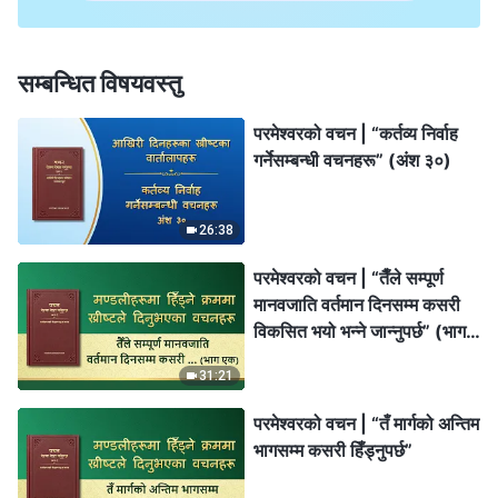
सम्बन्धित विषयवस्तु
परमेश्‍वरको वचन | “कर्तव्य निर्वाह
गर्नेसम्बन्धी वचनहरू” (अंश ३०)
26:38
परमेश्‍वरको वचन | “तैँले सम्पूर्ण
मानवजाति वर्तमान दिनसम्म कसरी
विकसित भयो भन्ने जान्‍नुपर्छ” (भाग
एक)
31:21
परमेश्‍वरको वचन | “तँ मार्गको अन्तिम
भागसम्म कसरी हिँड्नुपर्छ”