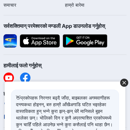
समाचार
हाम्रो बारेमा
सर्वशक्तिमान्‌ परमेश्‍वरको मण्डली App डाउनलोड गर्नुहोस्
हामीलाई फलो गर्नुहोस्
हामीलाई सम्पर्क गर्नुहोस
👋प्रकोपहरू निरन्तर बढ्दै जाँदा, बाइबलका अगमवाणीहरू
दन्त्यकथा होइनन्, बरु हाम्रै आँखैअगाडि घटित भइरहेका
+977-981-140-9021
वास्तविकता हुन् भन्ने कुरा झन्-झन् धेरै मानिसले बुझ्न
contact.ne@godfootsteps.org
थालेका छन्। भोलिको दिन र कुनै अप्रत्याशित प्रकोपमध्ये
कुन चाहिँ पहिले आउनेछ भन्ने कुरा कसैलाई पनि थाहा छैन।