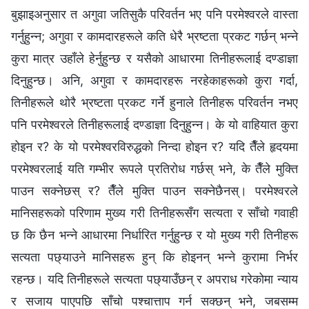
बुझाइअनुसार त अगुवा जतिसुकै परिवर्तन भए पनि परमेश्‍वरले वास्ता
गर्नुहुन्‍न; अगुवा र कामदारहरूले कति धेरै भ्रष्टता प्रकट गर्छन् भन्‍ने
कुरा मात्र उहाँले हेर्नुहुन्छ र यसैको आधारमा तिनीहरूलाई दण्डाज्ञा
दिनुहुन्छ। अनि, अगुवा र कामदारहरू नरहेकाहरूको कुरा गर्दा,
तिनीहरूले थोरै भ्रष्टता प्रकट गर्ने हुनाले तिनीहरू परिवर्तन नभए
पनि परमेश्‍वरले तिनीहरूलाई दण्डाज्ञा दिनुहुन्‍न। के यो वाहियात कुरा
होइन र? के यो परमेश्‍वरविरुद्धको निन्दा होइन र? यदि तैँले हृदयमा
परमेश्‍वरलाई यति गम्भीर रूपले प्रतिरोध गर्छस् भने, के तैँले मुक्ति
पाउन सक्नेछस् र? तैँले मुक्ति पाउन सक्नेछैनस्। परमेश्‍वरले
मानिसहरूको परिणाम मुख्य गरी तिनीहरूसँग सत्यता र साँचो गवाही
छ कि छैन भन्‍ने आधारमा निर्धारित गर्नुहुन्छ र यो मुख्य गरी तिनीहरू
सत्यता पछ्याउने मानिसहरू हुन् कि होइनन् भन्‍ने कुरामा निर्भर
रहन्छ। यदि तिनीहरूले सत्यता पछ्याउँछन् र अपराध गरेकोमा न्याय
र सजाय पाएपछि साँचो पश्‍चात्ताप गर्न सक्छन् भने, जबसम्म