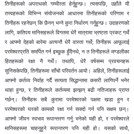
तिनीहरूको अपराधको गम्भीरता हेर्नुहुन्छ। त्यसपछि, उहाँले यी
तत्त्वहरूको विभिन्‍न संयोजनको आधारमा तिनीहरूको परिणाम र
तिनीहरू रहनेछन् कि छैनन् भन्‍ने कुरा निर्धारण गर्नुहुन्छ। उदाहरणको
लागि, कतिपय मानिसहरूले विगतमा धेरै मात्रामा भ्रष्टता प्रकट गर्थे
र आफ्नो देहको बारेमा अत्यन्तै धेरै वास्ता गर्थे; तिनीहरू आफूलाई
परमेश्‍वरप्रति समर्पित गर्न इच्‍छुक हुँदैनथे, न त तिनीहरूले मण्डलीका
हितहरूको रक्षा नै गर्थे। तथापि, धेरै वर्षसम्‍म प्रवचनहरू
सुनिसकेपछि, तिनीहरूमा साँचो परिवर्तन आयो। अहिले, तिनीहरूलाई
आफ्नो कर्तव्य निर्वाह गर्दै सत्यता सिद्धान्तमा कसरी लागिपर्ने भनेर
थाहा हुन्छ, र तिनीहरूले कर्तव्यमा झन्झन् बढी नतिजाहरू प्राप्त
गर्छन्। तिनीहरू सबै कुरामा परमेश्‍वरको पक्षमा खडा हुन र
परमेश्‍वरको घरको कामको रक्षा गर्न सक्दो गर्न पनि सक्षम छन्।
आफ्‍नो जीवन स्वभाव रूपान्तरण गर्नु भनेको यही हो, र परमेश्‍वरले
मानिसहरूमा चाहनुहुने रूपान्तरण पनि यही हो। यसको साथै,