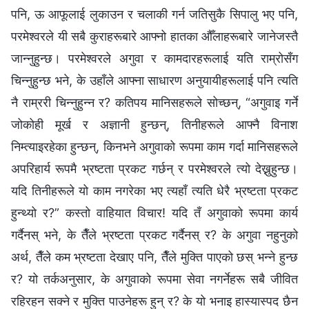
पनि, ऊ आफूलाई लुकाउन र चलाकी गर्न जतिसुकै सिपालु भए पनि,
परमेश्‍वरले यी सबै कुराहरूबारे आफ्नो हातका औँलाहरूबारे जानेजस्तै
जान्‍नुहुन्छ। परमेश्‍वरले अगुवा र कामदारहरूलाई यति राम्रोसँग
चिन्‍नुहुन्छ भने, के उहाँले आफ्ना साधारण अनुयायीहरूलाई पनि त्यति
नै राम्ररी चिन्‍नुहुन्‍न र? कतिपय मानिसहरूले सोच्छन्, “अगुवाइ गर्ने
जोकोही मूर्ख र अज्ञानी हुन्छन्, तिनीहरूले आफ्नै विनाश
निम्त्याइरहेका हुन्छन्, किनभने अगुवाको रूपमा काम गर्दा मानिसहरूले
अपरिहार्य रूपमै भ्रष्टता प्रकट गर्छन् र परमेश्‍वरले त्यो देख्नुहुन्छ।
यदि तिनीहरूले यो काम नगरेका भए त्यहाँ त्यति धेरै भ्रष्टता प्रकट
हुन्थ्यो र?” कस्तो वाहियात विचार! यदि तँ अगुवाको रूपमा कार्य
गर्दैनस् भने, के तैँले भ्रष्टता प्रकट गर्दैनस् र? के अगुवा नहुनुको
अर्थ, तैँले कम भ्रष्टता देखाए पनि, तैँले मुक्ति पाएको छस् भन्‍ने हुन्छ
र? यो तर्कअनुसार, के अगुवाको रूपमा सेवा नगर्नेहरू सबै जीवित
रहिरहन सक्ने र मुक्ति पाउनेहरू हुन् र? के यो भनाइ हास्यास्पद छैन