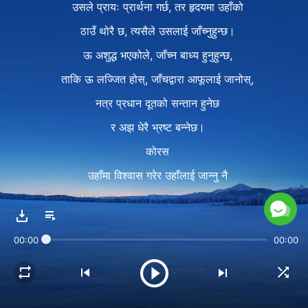
उसले प्रायः प्रार्थना गर्छ, तर हृदयमा उहाँको
ठाउँ थोरै छ, त्यसैले उसलाई जाँच्नुहुन्छ।
ऊ अशुद्ध भएकोले, जाँच्न बाध्य हुनुहुन्छ,
ताकि ऊ लज्जित होस्, जाँचद्वारा आफूलाई जानोस्,
नत्र प्रधान दूतको सन्तान हुनेछ
र अझ धेरै भ्रष्ट बन्नेछ।
कोरस
उहाँमा विश्‍वास गरेर उहाँलाई जान्नु नै
मानिसले खोज्ने अन्तिम लक्ष्य हो।
उहाँका वचन जियाइमा यत्न गर,
00:00
00:00
यसरी तिनलाई अभ्यासमा साकार गर।
सैद्धान्तिक ज्ञान मात्र भएमा,
उहाँमा तिम्रो विश्‍वास व्यर्थ हुनेछ।