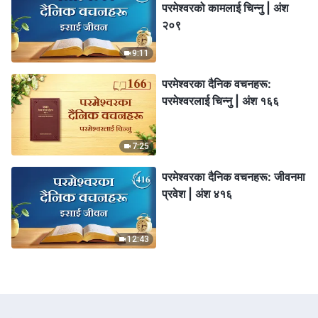
परमेश्‍वरको कामलाई चिन्‍नु | अंश
२०९
9:11
परमेश्‍वरका दैनिक वचनहरू:
परमेश्‍वरलाई चिन्‍नु | अंश १६६
7:25
परमेश्‍वरका दैनिक वचनहरू: जीवनमा
प्रवेश | अंश ४१६
12:43