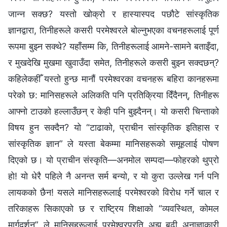
जान्न सक्छ? यस्तो खोक्रो र हास्यास्पद पछौटे सांस्कृतिक
ज्ञानद्वारा, तिनीहरूले कसरी परमेश्‍वरले बोल्नुभएका वचनहरूलाई पूर्ण
रूपमा बुझ्न सक्थे? यहाँसम्म कि, तिनीहरूलाई आमने-सामने बताइँदा,
र मुखदेखि मुखमा खुवाउँदा समेत, तिनीहरूले कसरी बुझ्न सक्दछन्?
कहिलेकहीँ यस्तो हुन्छ मानौं परमेश्‍वरका वचनहरू बहिरा कानहरूमा
परेको छ: मानिसहरूले अलिकति पनि प्रतिक्रिया दिँदैनन्, तिनीहरू
आफ्नो टाउको हल्लाउँछन् र केही पनि बुझ्दैनन्। यो कसरी चिन्ताको
विषय हुन सक्दैन? यो “टाढाको, प्राचीन सांस्कृतिक इतिहास र
सांस्कृतिक ज्ञान” ले यस्ता बेकम्मा मानिसहरूको समूहलाई पोषण
दिएको छ। यो प्राचीन संस्कृति—अनमोल सम्पदा—फोहरको थुप्रो
हो! यो धेरै पहिले नै अनन्त सर्म बन्यो, र यो कुरा उल्‍लेख गर्न पनि
लायकको छैन! यसले मानिसहरूलाई परमेश्‍वरको विरोध गर्ने चाल र
तरिकाहरू सिकाएको छ र राष्ट्रिय शिक्षाको “व्यवस्थित, कोमल
मार्गदर्शन” ले मानिसहरूलाई परमेश्‍वरप्रति अझ बढी अनाज्ञाकारी