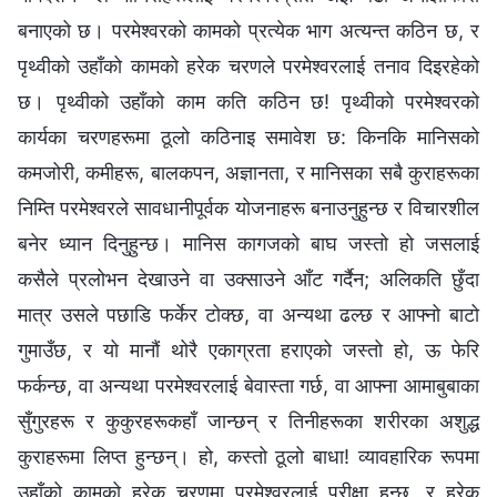
बनाएको छ। परमेश्‍वरको कामको प्रत्येक भाग अत्यन्त कठिन छ, र
पृथ्वीको उहाँको कामको हरेक चरणले परमेश्‍वरलाई तनाव दिइरहेको
छ। पृथ्वीको उहाँको काम कति कठिन छ! पृथ्वीको परमेश्‍वरको
कार्यका चरणहरूमा ठूलो कठिनाइ समावेश छ: किनकि मानिसको
कमजोरी, कमीहरू, बालकपन, अज्ञानता, र मानिसका सबै कुराहरूका
निम्ति परमेश्‍वरले सावधानीपूर्वक योजनाहरू बनाउनुहुन्छ र विचारशील
बनेर ध्यान दिनुहुन्छ। मानिस कागजको बाघ जस्तो हो जसलाई
कसैले प्रलोभन देखाउने वा उक्साउने आँट गर्दैन; अलिकति छुँदा
मात्र उसले पछाडि फर्केर टोक्छ, वा अन्यथा ढल्छ र आफ्नो बाटो
गुमाउँछ, र यो मानौं थोरै एकाग्रता हराएको जस्तो हो, ऊ फेरि
फर्कन्छ, वा अन्यथा परमेश्‍वरलाई बेवास्ता गर्छ, वा आफ्ना आमाबुबाका
सुँगुरहरू र कुकुरहरूकहाँ जान्छन् र तिनीहरूका शरीरका अशुद्ध
कुराहरूमा लिप्त हुन्छन्। हो, कस्तो ठूलो बाधा! व्यावहारिक रूपमा
उहाँको कामको हरेक चरणमा परमेश्‍वरलाई परीक्षा हुन्छ, र हरेक