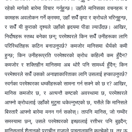
रहेको मार्गको बारेमा विचार गर्नुहुन्छ। उहाँले मानिसका वचनहरू र
कामहरू अवलोकन गर्ने क्रममा, उहाँ सधैँ कृपा र क्रोधले भरिनुहुन्छ,
र सधैँ यी कुराको दृश्यले उहाँको हृदयमा पीडा ल्याउँदछ। आखिर,
निर्दोषहरू स्तब्ध बनेका छन्; परमेश्‍वरले किन सधैँ उनीहरूका लागि
परिस्थितिहरू कठिन बनाउनुपर्छ? कमजोर मानिसमा धैर्यको कमी
हुन्छ; किन उनीहरूप्रति परमेश्‍वरको क्रोध कहिल्यै कम हुँदैन?
कमजोर र शक्तिहीन मानिसमा अब थोरै पनि सामर्थ्य हुँदैन; किन
परमेश्‍वरले सधैँ उसको अनाज्ञाकारिताका लागि उसलाई हप्काउनुपर्छ?
स्वर्गका परमेश्‍वरका धम्कीहरूको सामना गर्न सक्ने को छ र? आखिर,
मानिस कमजोर छ, र अत्यन्तै कष्टको अवस्थामा छ, परमेश्‍वरले
आफ्‍नो क्रोधलाई उहाँको मुटुमा धकेल्नुभएको छ, यसैले कि मानिसले
बिस्तारै आफ्‍नो बारेमा मनन गर्न सकोस्। तापनि मानिस, जो गम्भीर
समस्यामा छन्, उसले परमेश्‍वरको इच्छालाई रत्तीभर पनि बुझ्दैन;
मानिसलाई शैतानको प्राचीन राजाले पाइतालामुनि कुल्चेको छ, तर ऊ