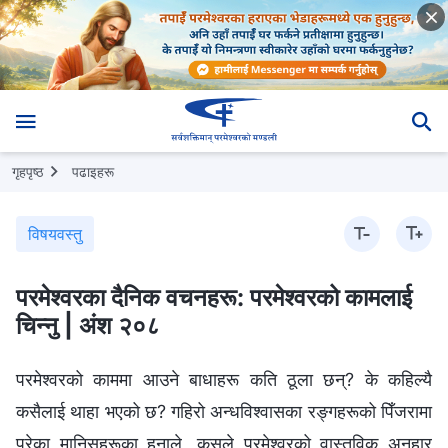
गृहपृष्ठ
पढाइहरू
विषयवस्तु
परमेश्‍वरका दैनिक वचनहरू: परमेश्‍वरको कामलाई
चिन्‍नु | अंश २०८
परमेश्‍वरको काममा आउने बाधाहरू कति ठूला छन्? के कहिल्यै
कसैलाई थाहा भएको छ? गहिरो अन्धविश्‍वासका रङ्गहरूको पिँजरामा
परेका मानिसहरूका हुनाले, कसले परमेश्‍वरको वास्तविक अनुहार