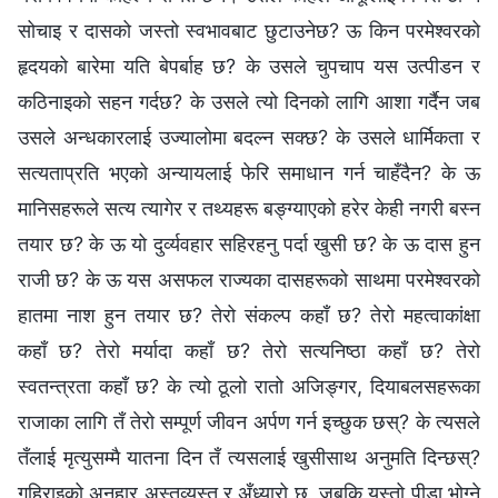
सोचाइ र दासको जस्तो स्वभावबाट छुटाउनेछ? ऊ किन परमेश्‍वरको
हृदयको बारेमा यति बेपर्बाह छ? के उसले चुपचाप यस उत्पीडन र
कठिनाइको सहन गर्दछ? के उसले त्यो दिनको लागि आशा गर्दैन जब
उसले अन्धकारलाई उज्यालोमा बदल्न सक्छ? के उसले धार्मिकता र
सत्यताप्रति भएको अन्यायलाई फेरि समाधान गर्न चाहँदैन? के ऊ
मानिसहरूले सत्य त्यागेर र तथ्यहरू बङ्ग्याएको हरेर केही नगरी बस्‍न
तयार छ? के ऊ यो दुर्व्यवहार सहिरहनु पर्दा खुसी छ? के ऊ दास हुन
राजी छ? के ऊ यस असफल राज्यका दासहरूको साथमा परमेश्‍वरको
हातमा नाश हुन तयार छ? तेरो संकल्प कहाँ छ? तेरो महत्वाकांक्षा
कहाँ छ? तेरो मर्यादा कहाँ छ? तेरो सत्यनिष्ठा कहाँ छ? तेरो
स्वतन्त्रता कहाँ छ? के त्यो ठूलो रातो अजिङ्गर, दियाबलसहरूका
राजाका लागि तँ तेरो सम्पूर्ण जीवन अर्पण गर्न इच्छुक छस्? के त्यसले
तँलाई मृत्युसम्मै यातना दिन तँ त्यसलाई खुसीसाथ अनुमति दिन्छस्?
गहिराइको अनुहार अस्तव्यस्त र अँध्यारो छ, जबकि यस्तो पीडा भोग्ने