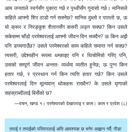
आम जनताले स्वर्गसँग पुकारा गर्छ र पृथ्वीसँग गुनासो गर्छ। मानिसले
कहिले आफ्नो शिर ठाडो गर्न सक्‍नेछ? मानिस दुब्लो र पातलो छ, ऊ
यो क्रूर र निरङ्कुश शैतानसँग कसरी लड्न सक्छ? किन उसले
सकेसम्म चाँडो परमेश्‍वरलाई आफ्नो जीवन दिन सक्दैन? ऊ किन अझै
पनि डगमगाउँछ? उसले परमेश्‍वरको काम कहिले समाप्त गर्न सक्छ?
त्यसरी, उद्देश्यहीन रूपमा धम्काइए पनि र थिचोमिचो गरिए पनि,
उसको सम्पूर्ण जीवन अन्ततः व्यर्थमा व्यतीत हुनेछ; ऊ पुग्न किन
हतार गर्छ, र प्रस्थान गर्न किन त्यत्ति हतार गर्छ? किन उसले
परमेश्‍वरलाई दिन मूल्यवान्‌ थोकहरू राख्दैन? के उसले घृणाको
सहस्राब्दीलाई बिर्सेको छ?
—वचन, खण्ड १। परमेश्‍वरको देखापराइ र काम। काम र प्रवेश (८)
तपाई र तपाईको परिवारलाई अति आवश्यक छ भनेर आह्वान गर्दै: पीडा