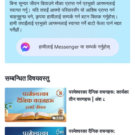
बिना सुन्दर जीवन बिताउने मौका प्राप्त गर्न प्रभुको आगमनलाई
स्वागत गर्नु। यदि तपाईं आफ्नो परिवारसँग यो आशिष प्राप्त गर्न
चाहनुहुन्छ भने, कृपया हामीलाई सम्पर्क गर्न बटन क्लिक गर्नुहोस्।
हामी तपाईंलाई प्रभुको आगमनलाई स्वागत गर्ने बाटो फेला पार्न मद्दत
गर्नेछौं।
हामीलाई Messenger मा सम्पर्क गर्नुहोस्
सम्बन्धित विषयवस्तु
परमेश्‍वरका दैनिक वचनहरू: कार्यका
तीन चरणहरू | अंश ८
7:08
परमेश्‍वरका दैनिक वचनहरू: