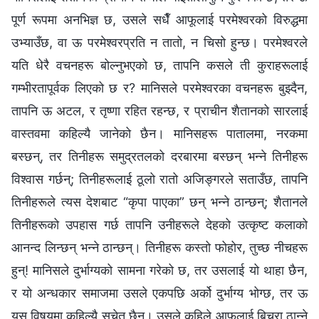
पूर्ण रूपमा अनभिज्ञ छ, उसले सधैँ आफूलाई परमेश्‍वरको विरुद्धमा
उभ्याउँछ, वा ऊ परमेश्‍वरप्रति न तातो, न चिसो हुन्छ। परमेश्‍वरले
यति धेरै वचनहरू बोल्नुभएको छ, तापनि कसले ती कुराहरूलाई
गम्भीरतापूर्वक लिएको छ र? मानिसले परमेश्‍वरका वचनहरू बुझ्दैन,
तापनि ऊ अटल, र तृष्णा रहित रहन्छ, र प्राचीन शैतानको सारलाई
वास्तवमा कहिल्यै जानेको छैन। मानिसहरू पातालमा, नरकमा
बस्छन्, तर तिनीहरू समुद्रतलको दरबारमा बस्छन् भन्‍ने तिनीहरू
विश्‍वास गर्छन्; तिनीहरूलाई ठूलो रातो अजिङ्गरले सताउँछ, तापनि
तिनीहरूले त्यस देशबाट “कृपा पाएका” छन् भन्‍ने ठान्छन्; शैतानले
तिनीहरूको उपहास गर्छ तापनि उनीहरूले देहको उत्कृष्ट कलाको
आनन्द लिन्छन् भन्‍ने ठान्छन्। तिनीहरू कस्तो फोहोर, तुच्छ नीचहरू
हुन्! मानिसले दुर्भाग्यको सामना गरेको छ, तर उसलाई यो थाहा छैन,
र यो अन्धकार समाजमा उसले एकपछि अर्को दुर्भाग्य भोग्छ, तर ऊ
यस विषयमा कहिल्यै सचेत छैन। उसले कहिले आफूलाई बिचरा ठान्‍ने