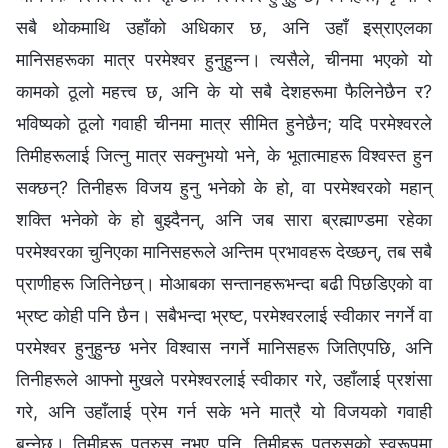
सबै थोकमाथि उहाँको अधिकार छ, अनि उहाँ इस्राएलका
मानिसहरूका मात्र परमेश्‍वर हुनुहुन्न। त्यसैले, चीनमा भएको यो
कामको ठूलो महत्त्व छ, अनि के यो सबै देशहरूमा फैलिनेछैन र?
भविष्यको ठूलो गवाही चीनमा मात्र सीमित हुनेछैन; यदि परमेश्‍वरले
तिमीहरूलाई जित्नु मात्र सक्नुभयो भने, के भूतात्माहरू विश्‍वस्त हुन
सक्छन्? तिनीहरू विजय हुनु भनेको के हो, वा परमेश्‍वरको महान्
शक्ति भनेको के हो बुझ्दैनन्, अनि जब सारा ब्रह्माण्डमा रहेका
परमेश्‍वरका चुनिएका मानिसहरूले अन्तिम प्रभावहरू देख्छन्, तब सबै
प्राणीहरू जितिनेछन्। मोआबका सन्तानहरूभन्दा बढी पिछडिएको वा
भ्रष्ट कोही पनि छैन। सबैभन्दा भ्रष्ट, परमेश्‍वरलाई स्वीकार नगर्ने वा
परमेश्‍वर हुनुहुन्छ भनेर विश्‍वास नगर्ने मानिसहरू जितिएपछि, अनि
तिनीहरूले आफ्‍नो मुखले परमेश्‍वरलाई स्वीकार गरे, उहाँलाई प्रशंसा
गरे, अनि उहाँलाई प्रेम गर्न सके भने मात्रै यो विजयको गवाही
बन्‍नेछ। तिमीहरू पत्रुस नभए पनि, तिमीहरू पत्रुसको स्वरूपमा