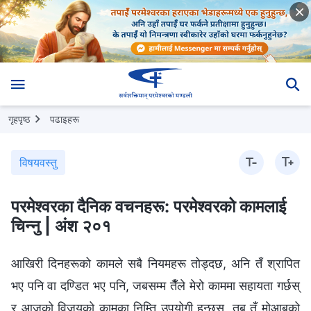
गृहपृष्ठ
पढाइहरू
विषयवस्तु
परमेश्‍वरका दैनिक वचनहरू: परमेश्‍वरको कामलाई
चिन्‍नु | अंश २०१
आखिरी दिनहरूको कामले सबै नियमहरू तोड्दछ, अनि तँ श्रापित
भए पनि वा दण्डित भए पनि, जबसम्म तैँले मेरो काममा सहायता गर्छस्
र आजको विजयको कामका निम्ति उपयोगी हुन्छस्, तब तँ मोआबको