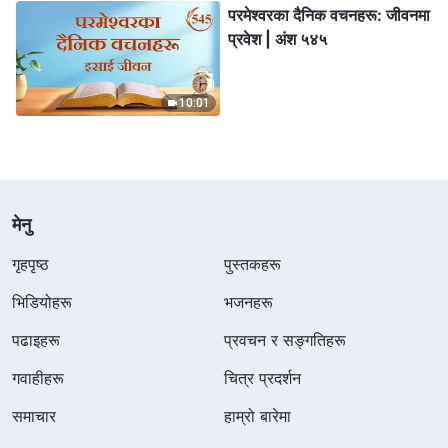
परमेश्‍वरका दैनिक वचनहरू: जीवनमा
प्रवेश | अंश ५४५
10:01
मेनु
गृहपृष्ठ
पुस्तकहरू
भिडियोहरू
भजनहरू
पढाइहरू
प्रवचन र सङ्गतिहरू
गवाहीहरू
चित्र प्रदर्शन
समाचार
हाम्रो बारेमा