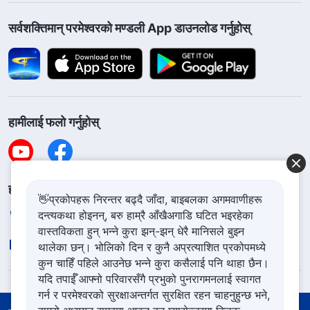
सर्वशक्तिमान्‌ परमेश्‍वरको मण्डली App डाउनलोड गर्नुहोस्
हामीलाई फलो गर्नुहोस्
हामीलाई सम्पर्क गर्नुहोस
👋प्रकोपहरू निरन्तर बढ्दै जाँदा, बाइबलका अगमवाणीहरू
दन्त्यकथा होइनन्, बरु हाम्रै आँखैअगाडि घटित भइरहेका
+977-981-140-9021
वास्तविकता हुन् भन्ने कुरा झन्-झन् धेरै मानिसले बुझ्न
contact.ne@godfootsteps.org
थालेका छन्। भोलिको दिन र कुनै अप्रत्याशित प्रकोपमध्ये
कुन चाहिँ पहिले आउनेछ भन्ने कुरा कसैलाई पनि थाहा छैन।
यदि तपाईँ आफ्नो परिवारसँगै प्रभुको पुनरागमनलाई स्वागत
गर्न र परमेश्‍वरको सुरक्षाअन्तर्गत सुरक्षित रहन चाहनुहुन्छ भने,