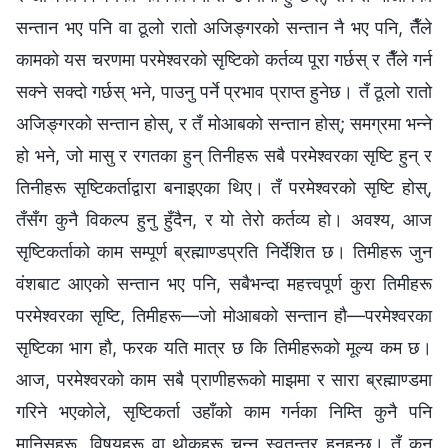
सन्तान भए पनि वा ठूलो रातो अजिङ्गरको सन्तान नै भए पनि, तैँले
कामको यस चरणमा परमेश्‍वरको सृष्टिको कर्तव्य पूरा गर्छस् र तैँले गर्न
सक्ने सक्दो गर्छस् भने, पाउनु पर्ने प्रभाव प्राप्त हुनेछ। तँ ठूलो रातो
अजिङ्गरको सन्तान होस्, र तँ मोआबको सन्तान होस्; समग्रमा भन्ने
हो भने, जो मासु र रगतका हुन् तिनीहरू सबै परमेश्‍वरका सृष्टि हुन् र
तिनीहरू सृष्टिकर्ताद्वारा बनाइएका थिए। तँ परमेश्‍वरको सृष्टि होस्,
तँसँग कुनै विकल्प हुनु हुँदैन, र यो तेरो कर्तव्य हो। अवश्य, आज
सृष्टिकर्ताको काम सम्पूर्ण ब्रह्माण्डप्रति निर्देशित छ। तिमीहरू जुन
वंशबाट आएको सन्तान भए पनि, सबैभन्दा महत्त्वपूर्ण कुरा तिमीहरू
परमेश्‍वरका सृष्टि, तिमीहरू—जो मोआबको सन्तान हौ—परमेश्‍वरका
सृष्टिका भाग हौ, फरक यति मात्र छ कि तिमीहरूको मूल्य कम छ।
आज, परमेश्‍वरको काम सबै प्राणीहरूको माझमा र सारा ब्रह्माण्डमा
गरिने भएकोले, सृष्टिकर्ता उहाँको काम गर्नका निम्ति कुनै पनि
मानिसहरू, विषयहरू वा थोकहरू चुन्न स्वतन्त्र हुनुहुन्छ। तँ कुन