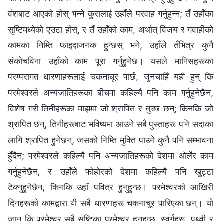
वंशबाट आएको होस् भन्ने कुरालाई उहाँले परवाह गर्नुहुन्न; तँ उहाँका
सृष्टिमध्येको एउटा होस्, र तँ उहाँको काम, अर्थात् विजय र गवाहीको
कामका निम्ति फाइदाजनक हुन्छस् भने, उहाँले तँभित्र कुनै
संकोचविना उहाँको काम पूरा गर्नुहुनेछ। यसले मानिसहरूका
परम्परागत धारणाहरूलाई चकनाचूर पार्छ, जुनचाहिँ यही हुन् कि
परमेश्‍वरले अन्यजातिहरूका बीचमा कहिल्यै पनि काम गर्नुहुनेछैन,
विशेष गरी तिनीहरूका माझमा जो श्रापित र तुच्छ छन्; किनकि जो
श्रापित छन्, तिनीहरूबाट भविष्यमा आउने सबै पुस्ताहरू पनि सदाका
लागि श्रापित हुनेछन्, जसको निम्ति मुक्ति पाउने कुनै पनि सम्भावना
हुँदैन; परमेश्‍वरले कहिल्यै पनि अन्यजातिहरूको देशमा ओर्लेर काम
गर्नुहुनेछैन, र उहाँले फोहोरको देशमा कहिल्यै पनि खुट्टा
टेक्नुहुनेछैन, किनकि उहाँ पवित्र हुनुहुन्छ। परमेश्‍वरको आखिरी
दिनहरूको कामद्वारा यी सबै धारणाहरू चकनाचूर पारिएका छन्। यो
जान कि परमेश्‍वर सबै सृष्टिका परमेश्‍वर हुनुहुन्छ, स्वर्गहरू, पृथ्वी र