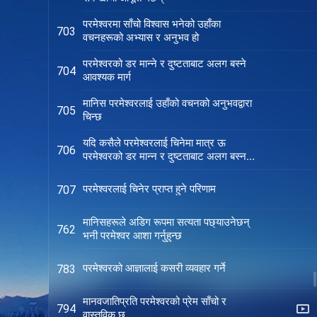
परमेश्‍वरमा साँचो विश्‍वास भनेको उहाँका
703
वचनहरूको अभ्यास र अनुभव हो
परमेश्‍वरको डर मान्ने र दुष्टताबाट अलग बस्ने
704
आवश्यक मार्ग
मानिस परमेश्‍वरलाई उहाँको वचनको अनुभवद्वारा
705
चिन्छ
यदि कसैले परमेश्‍वरलाई चिनेमा मात्र ऊ
706
परमेश्‍वरको डर मान्न र दुष्टताबाट अलग बस्न
सक्छ
परमेश्‍वरलाई चिनेर प्राप्त हुने परिणाम
707
मानिसहरूले अडिग रूपमा सत्यता पछ्याउनेछन्
762
भनी परमेश्‍वर आशा गर्नुहुन्छ
परमेश्‍वरको आज्ञालाई कसरी व्यवहार गर्ने
783
मानवजातिप्रति परमेश्‍वरको प्रेम साँचो र
794
वास्तविक छ