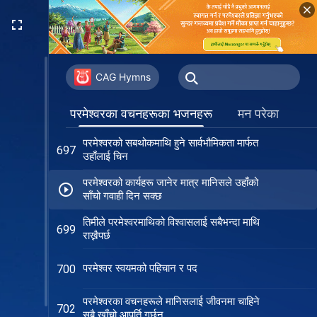
मानिस परमेश्‍वरको सुरक्षा मुनि हुर्कन्छ
689
परमेश्‍वर कुनै चिढ्याइ सहनुहुन्न
694
CAG Hymns
परमेश्‍वर सबथोकको शासक हुनुहुन्छ
695
परमेश्‍वरका वचनहरूका भजनहरू
मन परेका
परमेश्‍वरको सबथोकमाथि हुने सार्वभौमिकता मार्फत
697
उहाँलाई चिन
परमेश्‍वरको कार्यहरू जानेर मात्र मानिसले उहाँको
साँचो गवाही दिन सक्छ
तिमीले परमेश्‍वरमाथिको विश्‍वासलाई सबैभन्दा माथि
699
राख्नैपर्छ
परमेश्‍वर स्वयमको पहिचान र पद
700
परमेश्‍वरका वचनहरूले मानिसलाई जीवनमा चाहिने
702
सबै खाँचो आपूर्ति गर्छन्