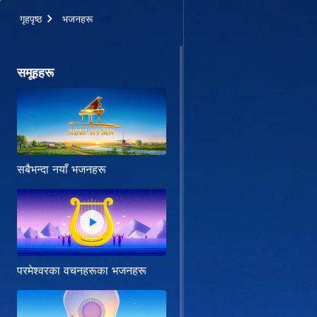
गृहपृष्ठ
भजनहरू
समूहहरू
सबैभन्दा नयाँ भजनहरू
परमेश्‍वरका वचनहरूका भजनहरू