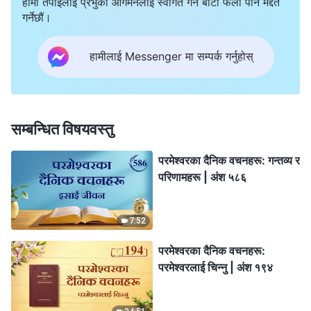
हामी तपाईंलाई प्रभुको आगमनलाई स्वागत गर्ने बाटो फेला पार्न मद्दत
गर्नेछौं।
हामीलाई Messenger मा सम्पर्क गर्नुहोस्
सम्बन्धित विषयवस्तु
परमेश्‍वरका दैनिक वचनहरू: गन्तव्य र
परिणामहरू | अंश ५८६
7:52
परमेश्‍वरका दैनिक वचनहरू:
परमेश्‍वरलाई चिन्‍नु | अंश १९४