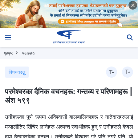
गृहपृष्ठ
पढाइहरू
विषयवस्तु
परमेश्‍वरका दैनिक वचनहरू: गन्तव्य र परिणामहरू |
अंश ५९९
उनीहरूका पूर्ण रूपमा अविश्‍वासी बालबालिकाहरू र नातेदारहरूलाई
मण्डलीतिर खिँचेर लानेहरू अत्यन्त स्वार्थीहरू हुन् र उनीहरूले केवल
दया देखाइरहेका हुन्छन्। उनीहरूले विश्‍वास गरे पनि नगरे पनि, यो