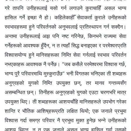
गरे तापनि उनीहरूलाई यसो गर्न लगाउने कुराचाहिँ असल भाग्य
हासिल गर्ने इच्छा नै हो। कहिलेकाहीँ सेवाकर्ता कुराले उनीहरूको
स्वभावहरूमा हुने परिवर्तनको अनुभवलाई प्रतिस्थापन गर्न सक्दैन।
अन्तमा उनीहरूलाई अझ पनि नष्ट गरिनेछ, किनभने राज्यमा सेवा
गर्नेहरूको आवश्यक हुँदैन, न त त्यहाँ सिद्ध बनाइएका र परमेश्‍वरप्रति
विश्‍वासयोग्य हुने मानिसहरूका निम्ति सेवा गर्नलाई स्वभाव परिवर्तन
नभएकाहरू आवश्यक नै पर्नेछ। “जब कसैले परमेश्‍वरमा विश्‍वास गर्छ,
भाग्य पुरै परिवारमाथि मुस्कुराउँछ” भनी विगतका भनिएका ती शब्दहरू
अनुग्रहको युगको निम्ति उपयुक्त छन्, तर मानव गन्तव्यसँग
असम्बन्धित छन्। तिनीहरू अनुग्रहको युगको एउटा चरणभरि मात्र
उपयुक्त थिए। ती शब्दहरूका आशयचाँहि मानिसहरूले उपभोग गरेका
शान्ति र भौतिक आशिष्‌हरूप्रति लक्षित थियो; एक जनाले प्रभुमा
विश्‍वास गर्दा समग्र परिवार नै प्रभुमा मुक्त हुनेछ भन्ने उनीहरूको
आशय थिएन, न त एक जनाले असल भाग्य हासिल गर्दा उसको