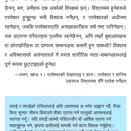
छैनन्; बरु, उनीहरू एक अर्काको विपक्षमा छन्। विश्राममा हुनेहरूले
परमेश्‍वर हुनुहुन्छ भनी विश्‍वास गर्नेछन्, र परमेश्‍वरको अधीनमा
रहनेछन्, जबकि परमेश्‍वरप्रति अनाज्ञाकारीहरू सबै नष्ट पारिनेछन्।
यस उप्रान्त परिवारहरू पृथ्वीमा रहनेछैनन्, अनि त्यहाँ बुबाआमाहरू
वा छोराछोरीहरू वा दाम्पत्य सम्बन्धहरू कसरी हुन सक्थ्यो? विश्‍वास
र अविश्‍वासको असंगतताले नै यस्ता शारीरिक नाता-सम्बन्धहरूलाई
पूर्ण रूपमा छुट्टाइएको हुनेछ!
—वचन, खण्ड १। परमेश्‍वरको देखापराइ र काम। परमेश्‍वर र मानिस
एकसाथ विश्राममा सँगै प्रवेश गर्नेछन्
तपाई र तपाईको परिवारलाई अति आवश्यक छ भनेर आह्वान गर्दै: पीडा
बिना सुन्दर जीवन बिताउने मौका प्राप्त गर्न प्रभुको आगमनलाई
स्वागत गर्नु। यदि तपाईं आफ्नो परिवारसँग यो आशिष प्राप्त गर्न
चाहनुहुन्छ भने, कृपया हामीलाई सम्पर्क गर्न बटन क्लिक गर्नुहोस्।