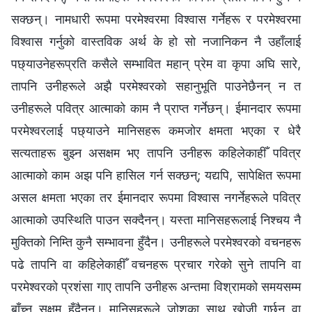
सक्छन्। नामधारी रूपमा परमेश्‍वरमा विश्‍वास गर्नेहरू र परमेश्‍वरमा
विश्‍वास गर्नुको वास्तविक अर्थ के हो सो नजानिकन नै उहाँलाई
पछ्याउनेहरूप्रति कसैले सम्भावित महान्‌ प्रेम वा कृपा अघि सारे,
तापनि उनीहरूले अझै परमेश्‍वरको सहानुभूति पाउनेछैनन् न त
उनीहरूले पवित्र आत्माको काम नै प्राप्‍त गर्नेछन्। ईमानदार रूपमा
परमेश्‍वरलाई पछ्याउने मानिसहरू कमजोर क्षमता भएका र धेरै
सत्यताहरू बुझ्न असक्षम भए तापनि उनीहरू कहिलेकाहीँ पवित्र
आत्माको काम अझ पनि हासिल गर्न सक्छन्; यद्यपि, सापेक्षित रूपमा
असल क्षमता भएका तर ईमानदार रूपमा विश्‍वास नगर्नेहरूले पवित्र
आत्माको उपस्थिति पाउन सक्दैनन्। यस्ता मानिसहरूलाई निश्‍चय नै
मुक्तिको निम्ति कुनै सम्भावना हुँदैन। उनीहरूले परमेश्‍वरको वचनहरू
पढे तापनि वा कहिलेकाहीँ वचनहरू प्रचार गरेको सुने तापनि वा
परमेश्‍वरको प्रशंसा गाए तापनि उनीहरू अन्तमा विश्रामको समयसम्म
बाँच्न सक्षम हुँदैनन्। मानिसहरूले जोशका साथ खोजी गर्छन् वा