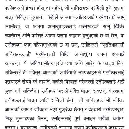
परमेश्‍वरको इच्छा होस् वा नहोस्, यी मानिसहरू प्रेमिलो हुने कुरामा
मात्र केन्द्रित हुन्छन्। केहीले आफ्ना पत्‍नीहरूलाई परमेश्‍वरको सामु
ल्याउँछन्, वा आफ्ना आमाबुबाहरूलाई परमेश्‍वरको सामु खिँचेर
ल्याउँछन् अनि पवित्र आत्मा यसमा सहमत हुनुभएको छ वा छैन, वा
उनीहरूमा काम गरिरहनुभएको छ वा छैन, उनीहरूले “प्रतिभाशाली
मानिसहरूलाई” परमेश्‍वरको निम्ति अन्धाधुन्ध रूपमा अपनाई
रहन्छन्। यी अविश्‍वासीहरूप्रति दया अघि सारेर के फाइदा लिन
सकिन्छ? ती पवित्र आत्माको उपस्थिति नभएकाहरूले परमेश्‍वरलाई
पछ्याउने संघर्ष गरे तापनि, कसैले विश्‍वास गरेजस्तो उनीहरूलाई अझै
मुक्त गर्न सकिँदैन। उनीहरू जसले मुक्ति पाउन सक्छन्, वास्तवमा
उनीहरूलाई पाउन त्यत्ति सजिलो छैन। ती मानिसहरू जो पवित्र
आत्माको काम र जाँचहरू भएर गुज्रेका छैनन् र देहधारी परमेश्‍वरद्वारा
सिद्ध तुल्याइएको छैनन्, उनीहरूलाई पूर्ण बनाइन सर्वथा अयोग्य
हुन्छन्। यसकारण, उनीहरूले सामान्य रूपमा परमेश्‍वरलाई पछ्याउन