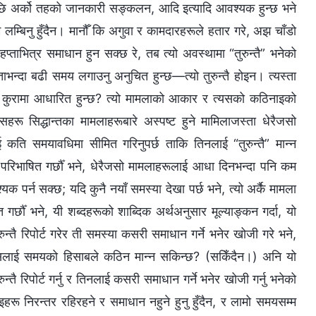
छि अर्को तहको जानकारी सङ्कलन, आदि इत्यादि आवश्यक हुन्छ भने
म्बिनु हुँदैन। मानौँ कि अगुवा र कामदारहरूले हतार गरे, अझ चाँडो
्ताभित्र समाधान हुन सक्छ रे, तब त्यो अवस्थामा “तुरुन्तै” भनेको
ाभन्दा बढी समय लगाउनु अनुचित हुन्छ—त्यो तुरुन्तै होइन। त्यस्ता
े कुरामा आधारित हुन्छ? त्यो मामलाको आकार र त्यसको कठिनाइको
रू सिद्धान्तका मामलाहरूबारे अस्पष्ट हुने मामिलाजस्ता धेरैजसो
ति समयावधिमा सीमित गरिनुपर्छ ताकि तिनलाई “तुरुन्तै” मान्‍न
रिभाषित गर्छौँ भने, धेरैजसो मामलाहरूलाई आधा दिनभन्दा पनि कम
पर्न सक्छ; यदि कुनै नयाँ समस्या देखा पर्छ भने, त्यो अर्कै मामला
 गर्छौँ भने, यी शब्दहरूको शाब्दिक अर्थअनुसार मूल्याङ्कन गर्दा, यो
ुन्तै रिपोर्ट गरेर ती समस्या कसरी समाधान गर्ने भनेर खोजी गरे भने,
लाई समयको हिसाबले कठिन मान्‍न सकिन्छ? (सकिँदैन।) अनि यो
रिपोर्ट गर्नु र तिनलाई कसरी समाधान गर्ने भनेर खोजी गर्नु भनेको
इहरू निरन्तर रहिरहने र समाधान नहुने हुनु हुँदैन, र लामो समयसम्‍म