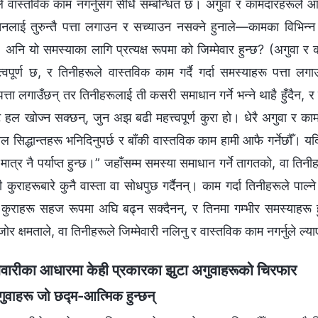
 वास्तविक काम नगर्नुसँग सीधै सम्बन्धित छ। अगुवा र कामदारहरूले आफ्
 तिनलाई तुरुन्तै पत्ता लगाउन र सच्याउन नसक्ने हुनाले—कामका विभि
 अनि यो समस्याका लागि प्रत्यक्ष रूपमा को जिम्मेवार हुन्छ? (अगुवा 
त्त्वपूर्ण छ, र तिनीहरूले वास्तविक काम गर्दै गर्दा समस्याहरू पत्ता ल
त्ता लगाउँछन् तर तिनीहरूलाई ती कसरी समाधान गर्ने भन्‍ने थाहै हुँदैन, र 
ट हल खोज्न सक्छन्, जुन अझ बढी महत्त्वपूर्ण कुरा हो। धेरै अगुवा र का
ल सिद्धान्तहरू भनिदिनुपर्छ र बाँकी वास्तविक काम हामी आफै गर्नेछौँ। यदि 
्नु मात्र नै पर्याप्त हुन्छ।” जहाँसम्म समस्या समाधान गर्ने तागतको, वा ति
 कुराहरूबारे कुनै वास्ता वा सोधपुछ गर्दैनन्। काम गर्दा तिनीहरूले पाल्न
ुराहरू सहज रूपमा अघि बढ्न सक्दैनन्, र तिनमा गम्भीर समस्याहरू हुन्छ
जोर क्षमताले, वा तिनीहरूले जिम्मेवारी नलिनु र वास्तविक काम नगर्नुले ल
मेवारीका आधारमा केही प्रकारका झुटा अगुवाहरूको चिरफार
ुवाहरू जो छद्म-आत्मिक हुन्छन्