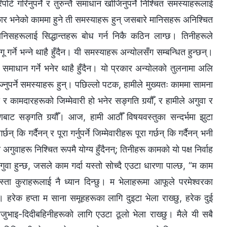
ोर्ट गरिनुपर्ने र तुरुन्तै समाधान खोजिनुपर्ने निश्‍चित समस्याहरूलाई
कार भनेको काममा हुने ती समस्याहरू हुन् जसबारे मानिसहरू अनिश्‍चित
ानिसहरूलाई सिद्धान्तहरू बोध गर्न निकै कठिन लाग्छ। तिनीहरूले
 गर्ने भन्‍ने थाहै हुँदैन। यी समस्याहरू अन्योलसँग सम्बन्धित हुन्छन्।
समाधान गर्ने भनेर थाहै हुँदैन। यो प्रकार अन्योलको तुलनामा अलि
ज्नुपर्ने समस्याहरू हुन्। पछिल्लो पटक, हामीले मुख्यतः काममा सामना
 र कामदारहरूको जिम्मेवारी हो भनेर सङ्गति गर्‍यौँ, र हामीले अगुवा र
टिकोणबाट सङ्गति गर्‍यौँ। आज, हामी आठौँ विषयवस्तुका सन्दर्भमा झुटा
कि गर्दैनन् र पूरा गर्नुपर्ने जिम्मेवारीहरू पूरा गर्छन् कि गर्दैनन् भनी
ुवाहरू निश्‍चित रूपमै योग्य हुँदैनन्; तिनीहरू कामको यो पक्ष निर्वाह
गुवा हुन्छ, जसले काम गर्दा यस्तो सोच्दै एउटा धारणा पाल्छ, “म काम
्ता कुराहरूलाई नै ध्यान दिन्छु। म भेलाहरूमा आफूले परमेश्‍वरका
त छ। हरेक हप्ता म साना समूहहरूका लागि दुइटा भेला राख्छु, हरेक दुई
जुभाइ-दिदीबहिनीहरूको लागि एउटा ठूलो भेला राख्छु। मैले यी सबै