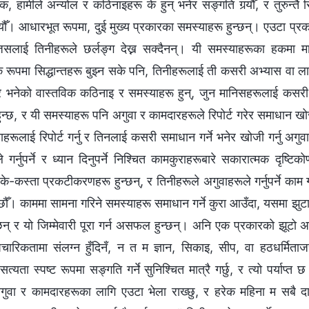
, हामीले अन्योल र कठिनाइहरू के हुन् भनेर सङ्गति गर्‍यौँ, र तुरुन्तै रिप
्‍यौँ। आधारभूत रूपमा, दुई मुख्य प्रकारका समस्याहरू हुन्छन्। एउटा प्र
 जसलाई तिनीहरूले छर्लङ्ग देख्न सक्दैनन्। यी समस्याहरूका हकमा म
तिक रूपमा सिद्धान्तहरू बुझ्न सके पनि, तिनीहरूलाई ती कसरी अभ्यास वा लागू
ार भनेको वास्तविक कठिनाइ र समस्याहरू हुन्, जुन मानिसहरूलाई कसरी 
हुन्छ, र यी समस्याहरू पनि अगुवा र कामदारहरूले रिपोर्ट गरेर समाधान खो
ाहरूलाई रिपोर्ट गर्नु र तिनलाई कसरी समाधान गर्ने भनेर खोजी गर्नु अगुवा
 गर्नुपर्ने र ध्यान दिनुपर्ने निश्‍चित कामकुराहरूबारे सकारात्मक दृष्
े-कस्ता प्रकटीकरणहरू हुन्छन्, र तिनीहरूले अगुवाहरूले गर्नुपर्ने काम गर्छन् 
ेछौँ। काममा सामना गरिने समस्याहरू समाधान गर्ने कुरा आउँदा, यसमा झुटा अग
्छन् र यो जिम्मेवारी पूरा गर्न असफल हुन्छन्। अनि एक प्रकारको झूटो अ
चारिकतामा संलग्न हुँदिनँ, न त म ज्ञान, सिकाइ, सीप, वा हठधर्मिताजस
्यता स्पष्ट रूपमा सङ्गति गर्ने सुनिश्‍चित मात्रै गर्छु, र त्यो पर्याप्
अगुवा र कामदारहरूका लागि एउटा भेला राख्छु, र हरेक महिना म सबै दा