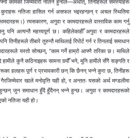
नो कामको जिम्मेवारी नलिने हुनाले—अर्थात्, तिनीहरूले समस्याहरू
न्‍न कुराहरू नतिजा हासिल गर्न असफल भइरहन्छन् र अचल स्थितिमा
र कामदारहरू।) त्यसकारण, अगुवा र कामदारहरूले वास्तविक काम गर्नु
गाउनु पनि अत्यन्तै महत्त्वपूर्ण छ। कहिलेकाहीँ अगुवा र कामदारहरूले
पनि तिनीहरूले तीबारे तुरुन्तै माथिलाई रिपोर्ट गर्न र तिनलाई समाधान
मदारहरूले यस्तो सोच्छन्, “काम गर्ने हाम्रो आफ्नै तरिका छ। माथिले
हामीले कुनै कठिनाइहरू सामना गर्‍यौँ भने, मुनि हामीले सँगै सङ्गति र
नीहरूका हलहरू पूर्ण र प्रभावकारी छन् कि छैनन् भन्‍ने कुरा छ, तिनीहरू
े गैरजिम्मेवार खाले मनोवृत्ति यही हो, र अन्ततः यसको अर्थ मण्डलीमा
न् जुन समाधान हुँदै हुँदैनन् भन्‍ने हुन्छ। अगुवा र कामदारहरूको
्याएको नतिजा यही हो।