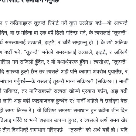
रिपोर्ट र समाधान गर्नुपर्छ
 कठिनाइहरू तुरुन्तै रिपोर्ट गर्ने कुरा उल्लेख गर्छ—यो अत्यन्तै
न, वा छ महिना वा एक वर्षै ढिलो गरिन्छ भने, के त्यसलाई “तुरुन्तै”
थ समस्यालाई तत्कालै, झट्टै, र चाँडै सम्हाल्नु हो।) के त्यो अलिक
गर्छौँ भने, “तुरुन्तै” भनेको समस्यालाई तत्कालै, झट्टै, र अहिल्यै
हासिल गर्न सजिलो हुँदैन, र यो यथार्थपरक हुँदैन। त्यसोभए, “तुरुन्तै”
 यदि समस्या ठुलो छैन तर त्यसले अझै पनि काममा अवरोध पुर्‍याउँछ, र
माधान गर्नुपर्छ—के यसलाई तुरुन्तै मान्‍न सकिन्छ? (सकिन्छ।) मानौँ
सकिन्छ, तर मानिसहरूले सत्यता खोज्ने प्रयास गर्छन्, अझ बढी
 लागि अझ बढी फाइदाजनक हुन्थेन र? मानौँ अहिले नै छर्लङ्ग देख्न
 समय लिन्छ रे। यो विशिष्ट समस्या समाधान हुन बढीमा तीन दिन
ाइ गरिँदै छ भन्‍ने शङ्का उत्पन्‍न हुन्छ, र त्यसको अर्थ समय खेर
लाई तीन दिनभित्रै समाधान गरिनुपर्छ। “तुरुन्तै” को अर्थ यही हो। यदि