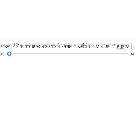
परमेश्‍वरका दैनिक वचनहरू: परमेश्‍व
00
04
ू
पढाइहरू
प्रवचन र सङ्गतिहरू
गवाहीह
हामीलाई फलो गर्नु