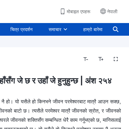
मोबाइल एपहरू
नेपाली
चित्र प्रदर्शन
समाचार
हाम्रो बारेमा
ाँसँग जे छ र उहाँ जे हुनुहुन्छ | अंश २५४
जातिको भ्रष्टता उजागर गर्नु
जीवनमा प्रवेश
गन्तव्य र परिणाम
रा नै हो। यो यसैले हो किनभने जीवन परमेश्‍वरबाट मात्रै आउन सक्छ,
्रै जीवनको बाटो छ। त्यसैले परमेश्‍वर मात्रै जीवनको स्रोत, र जीवनको
ेश्‍वरले जीवनको शक्तिसँग सम्‍बन्धित धेरै काम गर्नुभएको छ, मानिसलाई