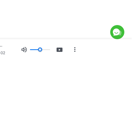
रको स्वभाव र उहाँसँग जे छ र उहाँ जे हुनुहुन्छ | अंश २५४
:02
रू
चित्र प्रदर्शन
समाचार
हाम्रो बारेमा
होस्