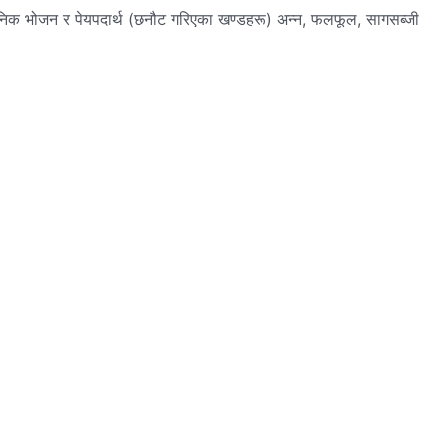
 र पेयपदार्थ (छनौट गरिएका खण्डहरू) अन्‍न, फलफूल, सागसब्‍जी