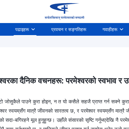
पढाइहरू
प्रवचन र सङ्गतिहरू
गवाहीहरू
श्‍वरका दैनिक वचनहरू: परमेश्‍वरको स्वभाव र उह
बाइबल सम्‍बन्धी रहस्यहरू
धार्मिक धारणाहरू खुलासा गर्नु
मानव
 जोसुकैले पाउने कुरा होइन, न त यो कसैले सहजै प्राप्त गर्न सक्‍ने कु
मेश्‍वर स्वयम्‌सँग मात्रै जीवनको सारतत्व छ, र परमेश्‍वर स्वयम्‌सँग मात
को सदा-बगिरहने मूल हुनुहुन्छ। उहाँले संसारको सृष्टि गर्नुभएदेखि नै परम