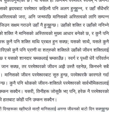
ल्य चुकाउनुभएको छ। यो यसैले हो किनभने परमेश्‍वर स्वयम् नै अनन्त
िसको हृदयबाट परमेश्‍वर कहिल्यै पनि अलग हुनुहुन्‍न, र उहाँ सँधैभरि
स्तित्वको जरा, अनि जन्‍मपछि मानिसको अस्तित्वको लागि सम्‍पन्‍न
उन सक्षम गराउने उहाँ नै हुनुहुन्छ। उहाँको शक्ति र उहाँको ननिभ्‍ने
ो शक्ति नै मानिसको अस्तित्वको मुख्य आधार बनेको छ, र कुनै पनि
ि अरू कुनै पनि शक्ति माथि प्रबल हुन सक्छ; यसको साथै, यसले कुनै
रिएको कुनै पनि प्राणी वा शत्रुको शक्तिले उहाँको जीवन शक्तिलाई
्छ र यसको शानदार चमकलाई चम्काउँछ। स्वर्ग र पृथ्वी धेरै परिवर्तन
र जान सक्छ, तर परमेश्‍वरको जीवन अझै उस्तै रहनेछ, किनभने सबै
। मानिसको जीवन परमेश्‍वरबाट सुरु हुन्छ, परमेश्‍वरकै कारणले गर्दा
 हुन्छ। कुनै पनि थोकको जीवन-शक्तिले परमेश्‍वरको सार्वभौमिकतालाई
म्कन सक्दैन। यसरी, तिनीहरू जोसुकै भए पनि, हरेक नै परमेश्‍वरको
हाँको हातबाट कोही पनि उम्कन सक्दैन।
नहरूका ख्रीष्‍टले मात्रै मानिसलाई अनन्त जीवनको बाटो दिन सक्‍नुहुन्छ