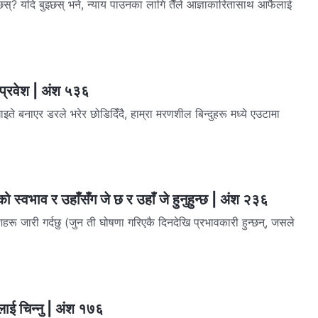
्‍छस्? यदि बुझ्छस् भने, न्याय पाउनका लागि तैँले आज्ञाकारितासाथ आफैलाई
 प्रवेश | अंश ५३६
ाइते बनाएर डरले भरेर छोडिदिँदै, हाम्रा मरणशील बिन्दुहरू मध्ये एउटामा
ो स्वभाव र उहाँसँग जे छ र उहाँ जे हुनुहुन्छ | अंश २३६
ू जारी गर्दछु (जुन ती घोषणा गरिएकै दिनदेखि प्रभावकारी हुन्छन्, जसले
लाई चिन्‍नु | अंश १७६