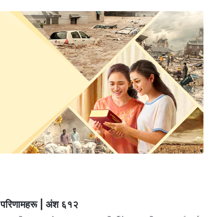
 र परिणामहरू | अंश ६१२