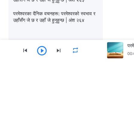
परमेश्‍वरका दैनिक वचनहरू: परमेश्‍वरको स्वभाव र
उहाँसँग जे छ र उहाँ जे हुनुहुन्छ | अंश २६४
00:
मेनु
गृहपृष्ठ
पुस्तकहरू
भिडियोहरू
भजनहर
सर्वशक्तिमान्‌ परमेश्‍वरको मण्डली App डाउनलोड गर्नुहोस्