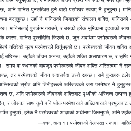
ेरै काम गर्नुभएको छ, र मानिसले जीवन प्राप्त गर्न सकोस् भनेर ठूलो मू
न्छ, अनि मानिस पुनरुत्थित हुने बाटो परमेश्‍वर स्वयम् नै हुनुहुन्छ। मान
चमा बस्‍नुहुन्छ। उहाँ नै मानिसको जियाइको संचालन शक्ति, मानिसको अ
हुन्छ। मानिसलाई पुनर्जन्‍म गराउने, र उसको हरेक भूमिकामा दृढताको साथ जि
कै कारण, मानिस पुस्तौंदेखि जिएको छ, जुन अवधिमा परमेश्‍वरको जीवनक
ल्यै नतिरेको मूल्य परमेश्‍वरले तिर्नुभएको छ। परमेश्‍वरको जीवन शक्त
ाई उछिन्छ। उहाँको जीवन अनन्त, उहाँको शक्ति असाधारण छ, र सृष्टि ग
ैन। समय वा स्थानको बावजूद परमेश्‍वरको जीवन शक्ति अस्तित्वमा नै रहन
्छ, तर परमेश्‍वरको जीवन सदासर्वदा उस्तै रहन्छ। सबै कुराहरू टले
स्तित्वको स्रोत अनि तिनीहरूको अस्तित्वको जरा परमेश्‍वर नै हुनुहुन्छ
्तित्व छ, अनि परमेश्‍वरको जीवनको शक्तिबाट पृथ्वीको अस्तित्व उत्पन्न
ैन, र जोसका साथ कुनै पनि थोक परमेश्‍वरको अख्तियारको प्रभुत्वबाट उ
समर्पित हुनुपर्छ, हरेक नै परमेश्‍वरको आज्ञाको अधीनमा जिउनुपर्छ, अनि उ
—वचन, खण्ड १। परमेश्‍वरको देखापराइ र काम। आखिरी दि