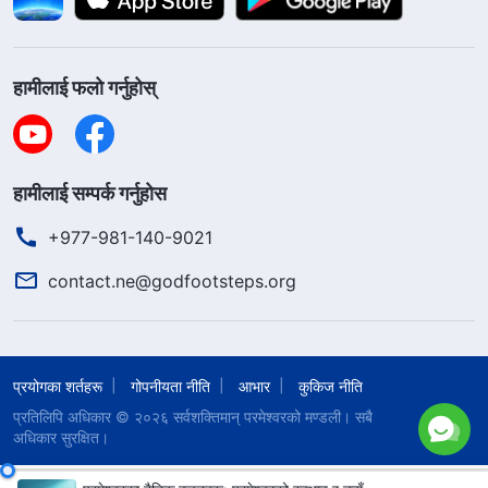
हामीलाई फलो गर्नुहोस्
हामीलाई सम्पर्क गर्नुहोस
+977-981-140-9021
contact.ne@godfootsteps.org
प्रयोगका शर्तहरू
गोपनीयता नीति
आभार
कुकिज नीति
प्रतिलिपि अधिकार © २०२६
सर्वशक्तिमान्‌ परमेश्‍वरको मण्डली
। सबै
अधिकार सुरक्षित।