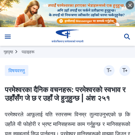
गृहपृष्ठ
पढाइहरू
विषयवस्तु
परमेश्‍वरका दैनिक वचनहरू: परमेश्‍वरको स्वभाव र
उहाँसँग जे छ र उहाँ जे हुनुहुन्छ | अंश २५१
परमेश्‍वरले आफूलाई यति स्तरसम्म विनम्र तुल्याउनुभएको छ कि
उहाँले यी फोहोरी र भ्रष्ट मानिसहरूमा काम गर्नुहुन्छ र मानिसहरूको
यस समूहलाई सिद्ध पार्नुहुन्छ। परमेश्‍वर मानिसहरूको माझमा जिउन र