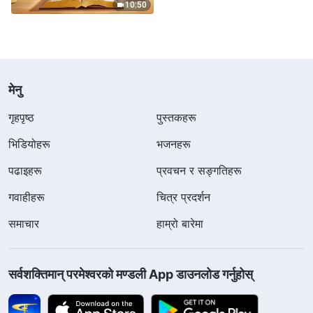
10:50
मेनु
गृहपृष्ठ
पुस्तकहरू
भिडियोहरू
भजनहरू
पढाइहरू
प्रवचन र सङ्गतिहरू
गवाहीहरू
चित्र प्रदर्शन
समाचार
हाम्रो बारेमा
सर्वशक्तिमान्‌ परमेश्‍वरको मण्डली App डाउनलोड गर्नुहोस्