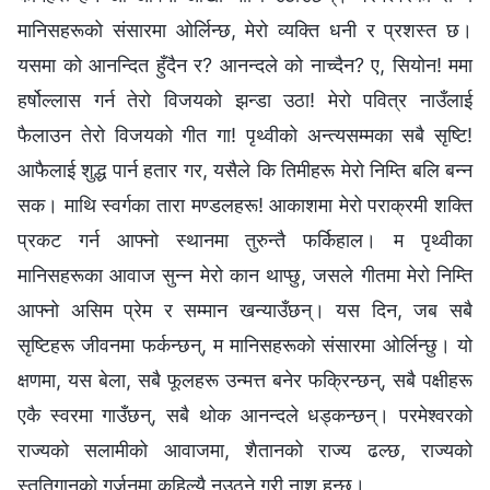
मानिसहरूको संसारमा ओर्लिन्छ, मेरो व्यक्ति धनी र प्रशस्त छ।
यसमा को आनन्दित हुँदैन र? आनन्दले को नाच्दैन? ए, सियोन! ममा
हर्षोल्‍लास गर्न तेरो विजयको झन्डा उठा! मेरो पवित्र नाउँलाई
फैलाउन तेरो विजयको गीत गा! पृथ्वीको अन्त्यसम्‍मका सबै सृष्टि!
आफैलाई शुद्ध पार्न हतार गर, यसैले कि तिमीहरू मेरो निम्ति बलि बन्न
सक। माथि स्वर्गका तारा मण्डलहरू! आकाशमा मेरो पराक्रमी शक्ति
प्रकट गर्न आफ्‍नो स्थानमा तुरुन्तै फर्किहाल। म पृथ्वीका
मानिसहरूका आवाज सुन्न मेरो कान थाप्छु, जसले गीतमा मेरो निम्ति
आफ्नो असिम प्रेम र सम्मान खन्याउँछन्। यस दिन, जब सबै
सृष्टिहरू जीवनमा फर्कन्छन्, म मानिसहरूको संसारमा ओर्लिन्छु। यो
क्षणमा, यस बेला, सबै फूलहरू उन्मत्त बनेर फक्रिन्छन्, सबै पक्षीहरू
एकै स्वरमा गाउँछन्, सबै थोक आनन्दले धड्कन्छन्। परमेश्‍वरको
राज्यको सलामीको आवाजमा, शैतानको राज्य ढल्छ, राज्यको
स्तुतिगानको गर्जनमा कहिल्यै नउठ्ने गरी नाश हुन्छ।