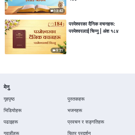
13:42
परमेश्‍वरका दैनिक वचनहरू:
परमेश्‍वरलाई चिन्‍नु | अंश १८४
9:31
मेनु
गृहपृष्ठ
पुस्तकहरू
भिडियोहरू
भजनहरू
पढाइहरू
प्रवचन र सङ्गतिहरू
गवाहीहरू
चित्र प्रदर्शन