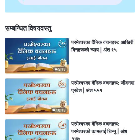
सम्बन्धित विषयवस्तु
परमेश्‍वरका दैनिक वचनहरू: आखिरी
दिनहरूको न्याय | अंश ९५
5:13
परमेश्‍वरका दैनिक वचनहरू: जीवनमा
प्रवेश | अंश ५५१
10:13
परमेश्‍वरका दैनिक वचनहरू:
परमेश्‍वरको कामलाई चिन्‍नु | अंश
१४७