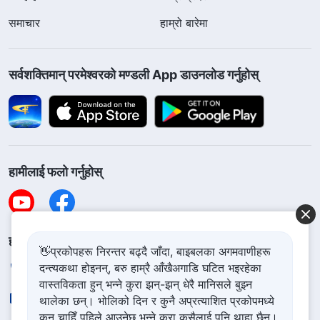
समाचार
हाम्रो बारेमा
सर्वशक्तिमान्‌ परमेश्‍वरको मण्डली App डाउनलोड गर्नुहोस्
हामीलाई फलो गर्नुहोस्
हामीलाई सम्पर्क गर्नुहोस
👋प्रकोपहरू निरन्तर बढ्दै जाँदा, बाइबलका अगमवाणीहरू
दन्त्यकथा होइनन्, बरु हाम्रै आँखैअगाडि घटित भइरहेका
+977-981-140-9021
वास्तविकता हुन् भन्ने कुरा झन्-झन् धेरै मानिसले बुझ्न
contact.ne@godfootsteps.org
थालेका छन्। भोलिको दिन र कुनै अप्रत्याशित प्रकोपमध्ये
कुन चाहिँ पहिले आउनेछ भन्ने कुरा कसैलाई पनि थाहा छैन।