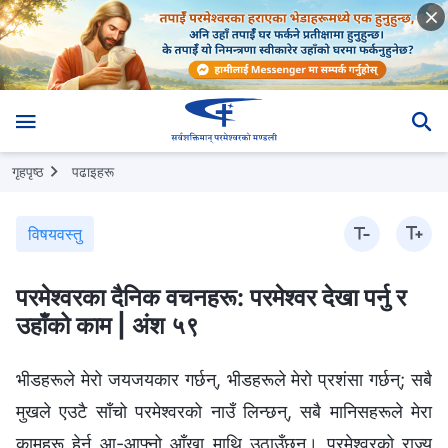
गृहपृष्ठ
पढाइहरू
विषयवस्तु
परमेश्‍वरका दैनिक वचनहरू: परमेश्‍वर देखा पर्नु र
उहाँको काम | अंश ५९
भीडहरूले मेरो जयजयकार गर्छन्, भीडहरूले मेरो प्रशंसा गर्छन्; सबै
मुखले एउटै साँचो परमेश्‍वरको नाउँ लिन्छन्, सबै मानिसहरूले मेरा
कामहरू हेर्न आ-आफ्नो आँखा माथि उठाउँछन्। परमेश्‍वरको राज्य