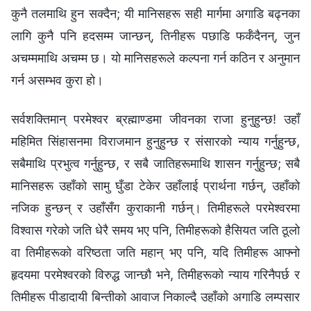
कुनै तलमाथि हुन सक्दैन; यी मानिसहरू सही मार्गमा अगाडि बढ्नका
लागि कुनै पनि हदसम्म जान्छन्, तिनीहरू पछाडि फर्कँदैनन्, जुन
अचम्ममाथि अचम्म छ। यो मानिसहरूले कल्पना गर्न कठिन र अनुमान
गर्न असम्भव कुरा हो।
सर्वशक्तिमान् परमेश्‍वर ब्रह्माण्डमा जीवनका राजा हुनुहुन्छ! उहाँ
महिमित सिंहासनमा विराजमान हुनुहुन्छ र संसारको न्याय गर्नुहुन्छ,
सबैमाथि प्रभुत्व गर्नुहुन्छ, र सबै जातिहरूमाथि शासन गर्नुहुन्छ; सबै
मानिसहरू उहाँको सामु घुँडा टेकेर उहाँलाई प्रार्थना गर्छन्, उहाँको
नजिक हुन्छन् र उहाँसँग कुराकानी गर्छन्। तिमीहरूले परमेश्‍वरमा
विश्‍वास गरेको जति धेरै समय भए पनि, तिमीहरूको हैसियत जति ठूलो
वा तिमीहरूको वरिष्ठता जति महान् भए पनि, यदि तिमीहरू आफ्नो
हृदयमा परमेश्‍वरको विरुद्ध जान्छौ भने, तिमीहरूको न्याय गरिनैपर्छ र
तिमीहरू पीडादायी बिन्तीको आवाज निकाल्दै उहाँको अगाडि लम्पसार