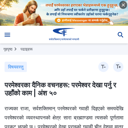
गृहपृष्ठ
पढाइहरू
विषयवस्तु
परमेश्‍वरका दैनिक वचनहरू: परमेश्‍वर देखा पर्नु र
उहाँको काम | अंश ५०
राज्यका राजा, सर्वशक्तिमान् परमेश्‍वरको गवाही दिइएको समयदेखि
परमेश्‍वरको व्यवस्थापनको क्षेत्र सारा ब्रह्माण्डमा त्यसको पूर्णतामा
प्रकट भएको छ। परमेश्‍वरको देखा पराइको गवाही चीन देशमा मात्र