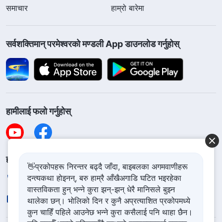
समाचार
हाम्रो बारेमा
सर्वशक्तिमान्‌ परमेश्‍वरको मण्डली App डाउनलोड गर्नुहोस्
हामीलाई फलो गर्नुहोस्
हामीलाई सम्पर्क गर्नुहोस
👋प्रकोपहरू निरन्तर बढ्दै जाँदा, बाइबलका अगमवाणीहरू
दन्त्यकथा होइनन्, बरु हाम्रै आँखैअगाडि घटित भइरहेका
+977-981-140-9021
वास्तविकता हुन् भन्ने कुरा झन्-झन् धेरै मानिसले बुझ्न
contact.ne@godfootsteps.org
थालेका छन्। भोलिको दिन र कुनै अप्रत्याशित प्रकोपमध्ये
कुन चाहिँ पहिले आउनेछ भन्ने कुरा कसैलाई पनि थाहा छैन।