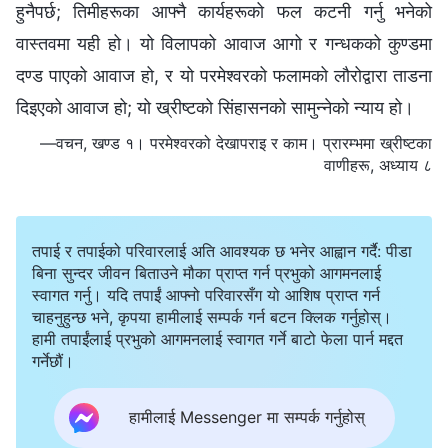
हुनैपर्छ; तिमीहरूका आफ्नै कार्यहरूको फल कटनी गर्नु भनेको
वास्तवमा यही हो। यो विलापको आवाज आगो र गन्धकको कुण्डमा
दण्ड पाएको आवाज हो, र यो परमेश्‍वरको फलामको लौरोद्वारा ताडना
दिइएको आवाज हो; यो ख्रीष्टको सिंहासनको सामुन्नेको न्याय हो।
—वचन, खण्ड १। परमेश्‍वरको देखापराइ र काम। प्रारम्‍भमा ख्रीष्‍टका
वाणीहरू, अध्याय ८
तपाई र तपाईको परिवारलाई अति आवश्यक छ भनेर आह्वान गर्दै: पीडा
बिना सुन्दर जीवन बिताउने मौका प्राप्त गर्न प्रभुको आगमनलाई
स्वागत गर्नु। यदि तपाईं आफ्नो परिवारसँग यो आशिष प्राप्त गर्न
चाहनुहुन्छ भने, कृपया हामीलाई सम्पर्क गर्न बटन क्लिक गर्नुहोस्।
हामी तपाईंलाई प्रभुको आगमनलाई स्वागत गर्ने बाटो फेला पार्न मद्दत
गर्नेछौं।
हामीलाई Messenger मा सम्पर्क गर्नुहोस्