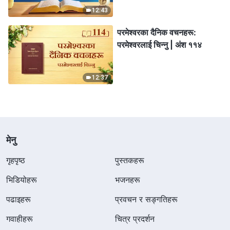
12:43
परमेश्‍वरका दैनिक वचनहरू:
परमेश्‍वरलाई चिन्‍नु | अंश ११४
12:37
मेनु
गृहपृष्ठ
पुस्तकहरू
भिडियोहरू
भजनहरू
पढाइहरू
प्रवचन र सङ्गतिहरू
गवाहीहरू
चित्र प्रदर्शन