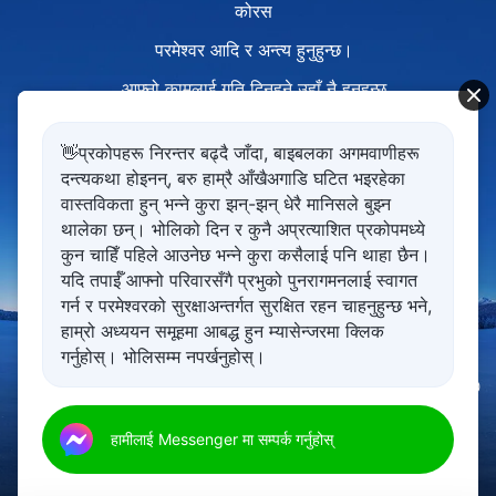
कोरस
परमेश्‍वर आदि र अन्त्य हुनुहुन्छ।
आफ्नो कामलाई गति दिनुहुने उहाँ नै हुनुहुन्छ
र पुरानो युगलाई अन्त्य गर्न
👋प्रकोपहरू निरन्तर बढ्दै जाँदा, बाइबलका अगमवाणीहरू
आउनुहुने उहाँ मात्रै हुनुहुन्छ।
दन्त्यकथा होइनन्, बरु हाम्रै आँखैअगाडि घटित भइरहेका
वास्तविकता हुन् भन्ने कुरा झन्-झन् धेरै मानिसले बुझ्न
यो उहाँले शैतानलाई हराउनुभएको प्रमाण हो,
थालेका छन्। भोलिको दिन र कुनै अप्रत्याशित प्रकोपमध्ये
यो उहाँले संसार विजय गर्नुभएको प्रमाण हो।
कुन चाहिँ पहिले आउनेछ भन्ने कुरा कसैलाई पनि थाहा छैन।
यदि तपाईँ आफ्नो परिवारसँगै प्रभुको पुनरागमनलाई स्वागत
बीउ छर्ने र कटनी गर्ने उहाँ नै हुनुहुन्छ,
गर्न र परमेश्‍वरको सुरक्षाअन्तर्गत सुरक्षित रहन चाहनुहुन्छ भने,
परमेश्‍वर आदि र अन्त्य हुनुहुन्छ,
हाम्रो अध्ययन समूहमा आबद्ध हुन म्यासेन्जरमा क्लिक
गर्नुहोस्। भोलिसम्म नपर्खनुहोस्।
आदि र अन्त्य हुनुहुन्छ।
00:00
00:00
पद २
उहाँ आउनुभइ मानवमाझ नयाँ काम गर्नुभए मात्र
हामीलाई Messenger मा सम्पर्क गर्नुहोस्
मानव शैतानको राज्यक्षेत्रबाट छुट्न सक्छ