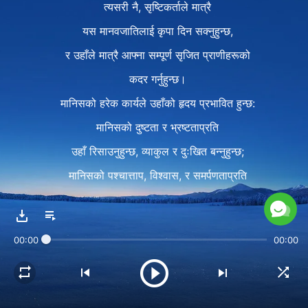
त्यसरी नै, सृष्टिकर्ताले मात्रै
यस मानवजातिलाई कृपा दिन सक्‍नुहुन्छ,
र उहाँले मात्रै आफ्‍ना सम्पूर्ण सृजित प्राणीहरूको
कदर गर्नुहुन्छ।
मानिसको हरेक कार्यले उहाँको हृदय प्रभावित हुन्छ:
मानिसको दुष्टता र भ्रष्टताप्रति
उहाँ रिसाउनुहुन्छ, व्याकुल र दुःखित बन्‍नुहुन्छ;
मानिसको पश्चात्ताप, विश्‍वास, र समर्पणताप्रति
उहाँ प्रसन्न र हर्षित महसुस गर्नुहुन्छ
र उहाँको हृदय परिवर्तन हुन्छ र उहाँ रमाउनुहुन्छ;
00:00
00:00
उहाँका हरेक सोचाइ र विचार
मानिसकै निम्ति अस्तित्वमा हुन्छन्
र मानिसकै वरपर घुम्छन्;