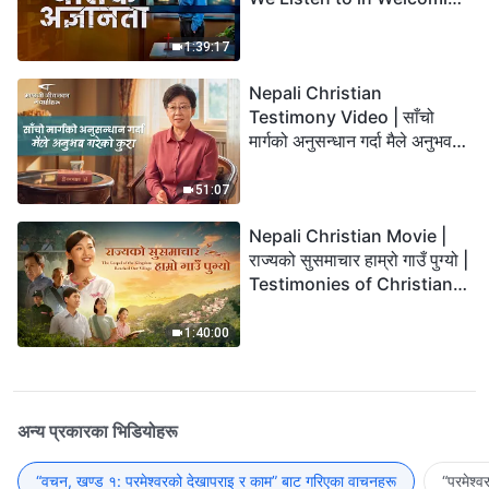
the Lord's Return?
1:39:17
Nepali Christian
Testimony Video | साँचो
मार्गको अनुसन्धान गर्दा मैले अनुभव
गरेको कुरा
51:07
Nepali Christian Movie |
राज्यको सुसमाचार हाम्रो गाउँ पुग्यो |
Testimonies of Christians
Welcoming the Lord's
Return
1:40:00
अन्य प्रकारका भिडियोहरू
“वचन, खण्ड १: परमेश्‍वरको देखापराइ र काम” बाट गरिएका वाचनहरू
“परमेश्