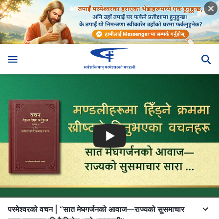
परमेश्‍वरको वचन | “सात मेघगर्जनको आवाज—राज्यको सुसमाचार