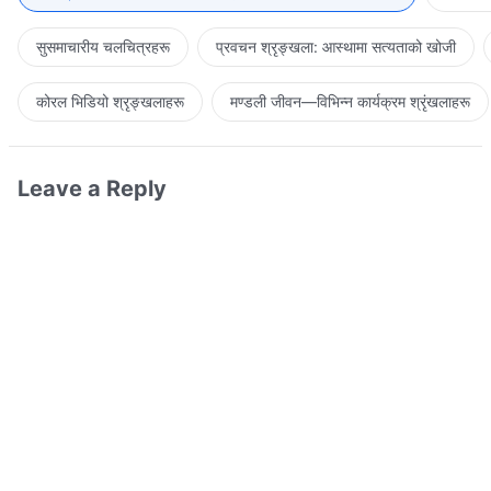
सुसमाचारीय चलचित्रहरू
प्रवचन श्रृङ्खला: आस्थामा सत्यताको खोजी
कोरल भिडियो श्रृङ्खलाहरू
मण्डली जीवन—विभिन्‍न कार्यक्रम श्रृंखलाहरू
Leave a Reply