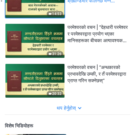
ब्रह्माण्डभरि फैलिनेछ भन्‍ने
अगमवाणी”
14:53
परमेश्‍वरको वचन | “देहधारी परमेश्‍वर
र परमेश्‍वरद्वारा प्रयोग भएका
मानिसहरूका बीचका अत्यावश्यक
भिन्नता”
31:26
परमेश्‍वरको वचन | “अन्धकारको
प्रभावदेखि उम्की, र तँ परमेश्‍वरद्वारा
प्राप्त गरिन सक्नेछस्”
20:32
थप हेर्नुहोस्
विशेष भिडियोहरू