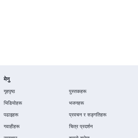
मेनु
गृहपृष्ठ
पुस्तकहरू
भिडियोहरू
भजनहरू
पढाइहरू
प्रवचन र सङ्गतिहरू
गवाहीहरू
चित्र प्रदर्शन
समाचार
हाम्रो बारेमा