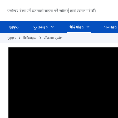
परमेश्वर देखा पर्ने घटनाको चाहना गर्ने सबैलाई हामी स्वागत गर्दछौँ।
गृहपृष्ठ
पुस्तकहरू
भिडियोहरू
भजनहरू
गृहपृष्ठ
भिडियोहरू
जीवनमा प्रवेश