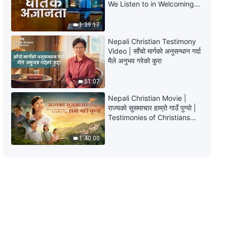
We Listen to in Welcoming
अंश ४३९
the Lord's Return?
1:39:17
14:32
Nepali Christian Testimony
Video | साँचो मार्गको अनुसन्धान गर्दा
परमेश्‍वरका दैनिक वचनहरू: जीवनमा प्रवेश |
मैले अनुभव गरेको कुरा
अंश ४४०
51:07
8:56
Nepali Christian Movie |
परमेश्‍वरका दैनिक वचनहरू: जीवनमा प्रवेश |
राज्यको सुसमाचार हाम्रो गाउँ पुग्यो |
अंश ४४१
Testimonies of Christians
Welcoming the Lord's
Return
5:42
1:40:00
परमेश्‍वरका दैनिक वचनहरू: जीवनमा प्रवेश |
अंश ४४२
11:57
परमेश्‍वरका दैनिक वचनहरू: जीवनमा प्रवेश |
अंश ४४३